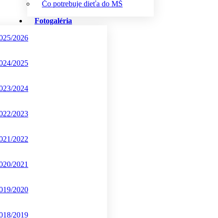
Čo potrebuje dieťa do MŠ
Fotogaléria
025/2026
024/2025
023/2024
022/2023
021/2022
020/2021
019/2020
018/2019