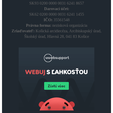
SK93 0200 0000 0031 6241 8657
Darovací účet:
SK62 0200 0000 0031 6241 1455
IČO:
35561548
Právna forma:
nezisková organizácia
Zriaďovateľ:
Košická arcidiecéza, Arcibiskupský úrad,
Školský úrad, Hlavná 28, 041 83 Košice