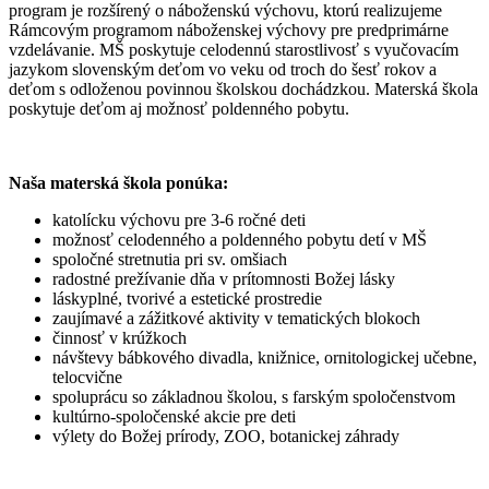
program je rozšírený o náboženskú výchovu, ktorú realizujeme
Rámcovým programom náboženskej výchovy pre predprimárne
vzdelávanie. MŠ poskytuje celodennú starostlivosť s vyučovacím
jazykom slovenským deťom vo veku od troch do šesť rokov a
deťom s odloženou povinnou školskou dochádzkou. Materská škola
poskytuje deťom aj možnosť poldenného pobytu.
Naša materská škola ponúka:
katolícku výchovu pre 3-6 ročné deti
možnosť celodenného a poldenného pobytu detí v MŠ
spoločné stretnutia pri sv. omšiach
radostné prežívanie dňa v prítomnosti Božej lásky
láskyplné, tvorivé a estetické prostredie
zaujímavé a zážitkové aktivity v tematických blokoch
činnosť v krúžkoch
návštevy bábkového divadla, knižnice, ornitologickej učebne,
telocvične
spoluprácu so základnou školou, s farským spoločenstvom
kultúrno-spoločenské akcie pre deti
výlety do Božej prírody, ZOO, botanickej záhrady