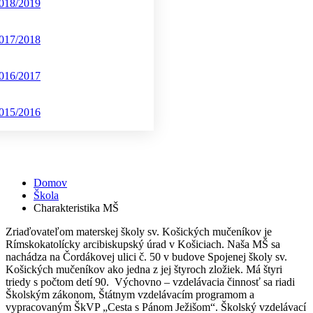
018/2019
017/2018
016/2017
015/2016
Charakteristika MŠ
Domov
Škola
Charakteristika MŠ
Zriaďovateľom materskej školy sv. Košických mučeníkov je
Rímskokatolícky arcibiskupský úrad v Košiciach. Naša MŠ sa
nachádza na Čordákovej ulici č. 50 v budove Spojenej školy sv.
Košických mučeníkov ako jedna z jej štyroch zložiek. Má štyri
triedy s počtom detí 90. Výchovno – vzdelávacia činnosť sa riadi
Školským zákonom, Štátnym vzdelávacím programom a
vypracovaným ŠkVP „Cesta s Pánom Ježišom“. Školský vzdelávací