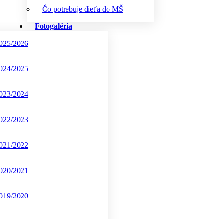
Čo potrebuje dieťa do MŠ
Fotogaléria
025/2026
024/2025
023/2024
022/2023
021/2022
020/2021
019/2020