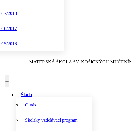
017/2018
016/2017
015/2016
MATERSKÁ ŠKOLA
SV. KOŠICKÝCH MUČENÍ
Škola
O nás
Školský vzdelávací program