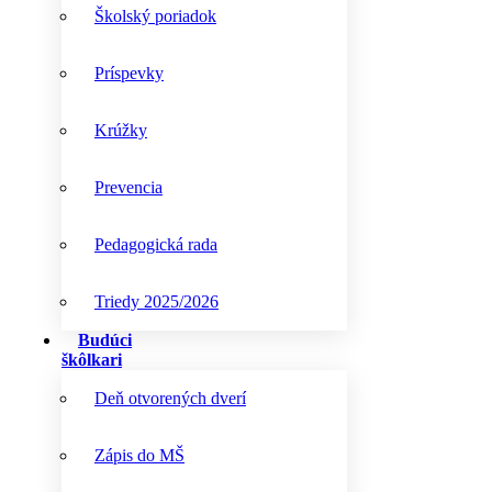
Školský poriadok
Príspevky
Krúžky
Prevencia
Pedagogická rada
Triedy 2025/2026
Budúci
škôlkari
Deň otvorených dverí
Zápis do MŠ