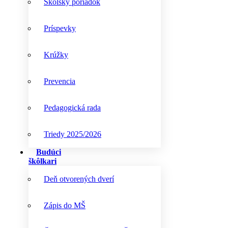
Školský poriadok
Príspevky
Krúžky
Prevencia
Pedagogická rada
Triedy 2025/2026
Budúci
škôlkari
Deň otvorených dverí
Zápis do MŠ