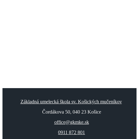
Základná umelecká škola sv. Košických mučeníkov
Čordákova 50, 040 23 Košice
office@gkmke.sk
0911 872 801