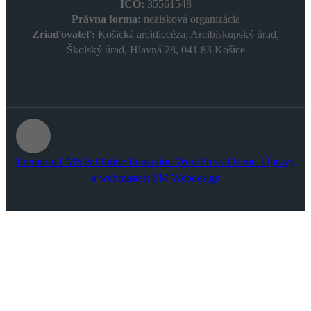
IČO:
35561548
Právna forma:
nezisková organizácia
Zriaďovateľ:
Košická arcidiecéza, Arcibiskupský úrad,
Školský úrad, Hlavná 28, 041 83 Košice
Premium LMS & Online Education WordPress Theme. Úpravy
a webmaster:
EM Webdesign