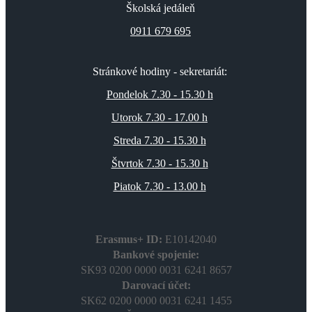
Školská jedáleň
0911 679 695
Stránkové hodiny - sekretariát:
Pondelok 7.30 - 15.30 h
Utorok 7.30 - 17.00 h
Streda 7.30 - 15.30 h
Štvrtok 7.30 - 15.30 h
Piatok 7.30 - 13.00 h
Erasmus+ ID:
E10142040
Bankové spojenie:
SK93 0200 0000 0031 6241 8657
Darovací účet:
SK62 0200 0000 0031 6241 1455