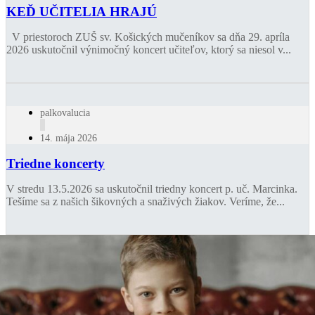
KEĎ UČITELIA HRAJÚ
V priestoroch ZUŠ sv. Košických mučeníkov sa dňa 29. apríla
2026 uskutočnil výnimočný koncert učiteľov, ktorý sa niesol v...
palkovalucia
14. mája 2026
Triedne koncerty
V stredu 13.5.2026 sa uskutočnil triedny koncert p. uč. Marcinka.
Tešíme sa z našich šikovných a snaživých žiakov. Veríme, že...