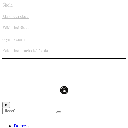
Škola
Materská škola
Základná škola
Gymnázium
Základná umelecká škola
✕
Domov