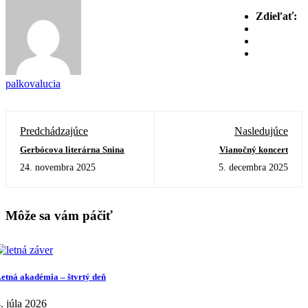
Zdieľať:
palkovalucia
Predchádzajúce
Nasledujúce
Gerbócova literárna Snina
Vianočný koncert
24. novembra 2025
5. decembra 2025
Môže sa vám páčiť
etná akadémia – štvrtý deň
. júla 2026