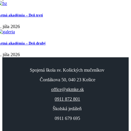
etná akadémia – Deň tretí
. júla 2026
etná akadémia – Deň druhý
. júla 2026
Spojená škola sv. Košických mučeníkov
Čordákova 50, 040 23 Košice
office@gkmke.sk
0911 872 801
Školská jedáleň
0911 679 695