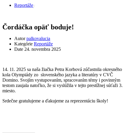
Reportáže
Čordáčka opäť boduje!
Autor
palkovalucia
Kategórie
Reportáže
Date
24. novembra 2025
14. 11. 2025 sa naša žiačka Petra Korbová zúčastnila okresného
kola Olympiády zo slovenského jazyka a literatúry v CVČ
Domino. Svojím vystupovaním, spracovaním témy i povinným
testom zaujala natoľko, že si vyslúžila v tejto prestížnej súťaži 3.
miesto.
Srdečne gratulujeme a ďakujeme za reprezentáciu školy!