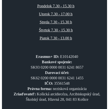
Pondelok 7.30 - 15.30 h
Utorok 7.30 - 17.00 h
Streda 7.30 - 15.30 h
Štvrtok 7.30 - 15.30 h
Piatok 7.30 - 13.00 h
Erasmus+ ID:
E10142040
Bankové spojenie:
SK93 0200 0000 0031 6241 8657
Darovací účet:
SK62 0200 0000 0031 6241 1455
IČO:
35561548
Právna forma:
nezisková organizácia
Zriaďovateľ:
Košická arcidiecéza, Arcibiskupský úrad,
Školský úrad, Hlavná 28, 041 83 Košice