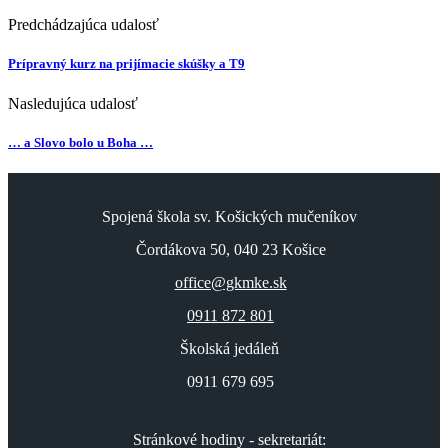
Predchádzajúca udalosť
Prípravný kurz na prijímacie skúšky a T9
Nasledujúca udalosť
… a Slovo bolo u Boha …
Spojená škola sv. Košických mučeníkov
Čordákova 50, 040 23 Košice
office@gkmke.sk
0911 872 801
Školská jedáleň
0911 679 695
Stránkové hodiny - sekretariát: