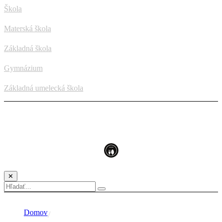
Škola
Materská škola
Základná škola
Gymnázium
Základná umelecká škola
✕
Domov