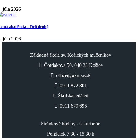
. júla 2026
etná akadémia – Deň druhý
. júla 2026
Základná škola sv. Košických mučeníkov
Čordákova 50, 040 23 Košice
office@gkmke.sk
0911 872 801
Školská jedáleň
0911 679 695
Stránkové hodiny - sekretariát:
Pondelok 7.30 - 15.30 h