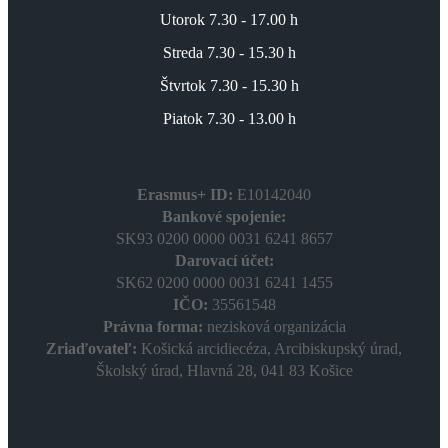
Utorok 7.30 - 17.00 h
Streda 7.30 - 15.30 h
Štvrtok 7.30 - 15.30 h
Piatok 7.30 - 13.00 h
Erasmus+ ID:
E10142040
Bankové spojenie:
SK93 0200 0000 0031 6241 8657
Darovací účet:
SK62 0200 0000 0031 6241 1455
IČO:
35561548
Právna forma:
nezisková organizácia
Zriaďovateľ:
Košická arcidiecéza, Arcibiskupský úrad,
Školský úrad, Hlavná 28, 041 83 Košice