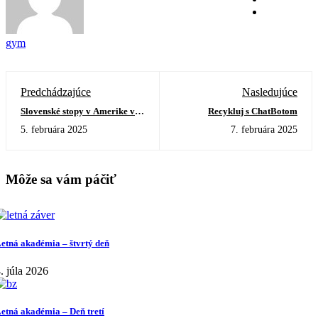
gym
Predchádzajúce
Nasledujúce
Slovenské stopy v Amerike v
Recykluj s ChatBotom
súťaži školských prezentácií
5. februára 2025
7. februára 2025
Môže sa vám páčiť
etná akadémia – štvrtý deň
. júla 2026
etná akadémia – Deň tretí