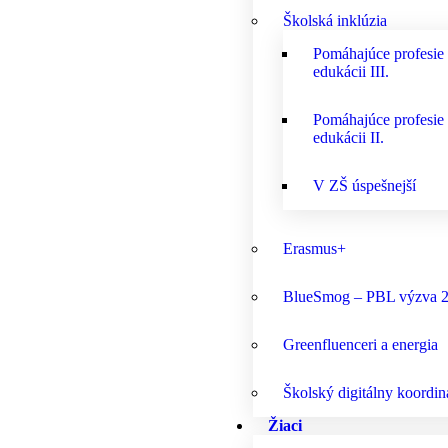
Školská inklúzia
Pomáhajúce profesie
edukácii III.
Pomáhajúce profesie
edukácii II.
V ZŠ úspešnejší
Erasmus+
BlueSmog – PBL výzva 
Greenfluenceri a energia
Školský digitálny koordin
Žiaci