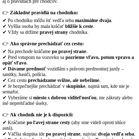
aj o pravidlách pre chodcov.
👉
Základné pravidlá na chodníku:
✔ Po chodníku môžu ísť vedľa seba
maximálne dvaja
.
✔ Vyššia osoba by mala kráčať
bližšie k ceste
.
✔ Vždy sa držíme
pravej strany
chodníka.
👉
Ako správne prechádzať cez cestu:
✔ Na prechode kráčame
po pravej strane
.
✔ Pred vstupom na vozovku sa
pozrieme vľavo, potom vpravo a
opäť vľavo
.
✔
Dávame prednosť
vozidlám s právom prednostnej jazdy –
sanitky, hasiči, polícia.
✔ Cez cestu
prechádzame svižne, ale nebežíme
.
✔ Je bezpečnejšie prechádzať v
skupinke
, najmä tam, kde nie je
semafor.
✔ Vyberáme si
miesto s dobrou viditeľnosťou
, nie zákruty alebo
iné neprehľadné úseky.
👉
Ak chodník nie je k dispozícii:
✔ Kráčame
po ľavej strane cesty
(aby sme videli oproti idúce
autá).
✔ Väčšia skupina ide
po pravej strane
, najviac
dvaja vedľa seba
.