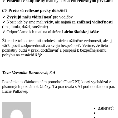
✔
Poslední v skupine
by mali byť označení
reflexnými prvkami
.
👉
Prečo sú reflexné prvky dôležité?
✔
Zvyšujú našu viditeľnosť
pre vodičov.
✔ Nosiť ich by sme mali
vždy
, ale najmä za
zníženej viditeľnosti
(tma, hmla, dážď, sneženie).
✔ Odporúčame ich mať na
oblečení alebo školskej taške
.
Žiaci si z tohto stretnutia odniesli nielen užitočné vedomosti, ale aj
väčší pocit zodpovednosti za svoju bezpečnosť. Veríme, že tieto
poznatky budú v praxi dodržiavať a prispejú k bezpečnejšiemu
pohybu na cestách! 🚦😊
Text: Veronika Barancová, 6.A
Poznámka: s článkom nám pomohol ChatGPT, ktorý vychádzal z
písomných poznámok žiačky. Tá pracovala s AI pod dohľadom p.u.
Lucie Palkovej.
Zdieľať: