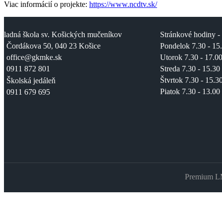
Viac informácií o projekte:
https://www.ncdtv.sk/
kladná škola sv. Košických mučeníkov
Stránkové hodiny - s
Čordákova 50, 040 23 Košice
Pondelok 7.30 - 15
Utorok 7.30 - 17.00
office@gkmke.sk
Streda 7.30 - 15.30
0911 872 801
Štvrtok 7.30 - 15.3
Školská jedáleň
Piatok 7.30 - 13.00
0911 679 695
Premium LM