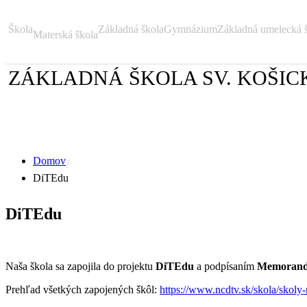
Škola
Základná škola
Gymnázium
Základná umelecká 
Materská škola
ZÁKLADNÁ ŠKOLA
SV. KOŠI
Domov
DiTEdu
DiTEdu
Naša škola sa zapojila do projektu
DiTEdu
a podpísaním
Memoranda
Prehľad všetkých zapojených škôl:
https://www.ncdtv.sk/skola/skoly-