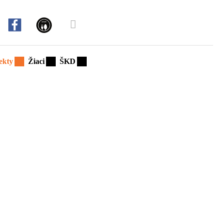
ekty
Žiaci
ŠKD