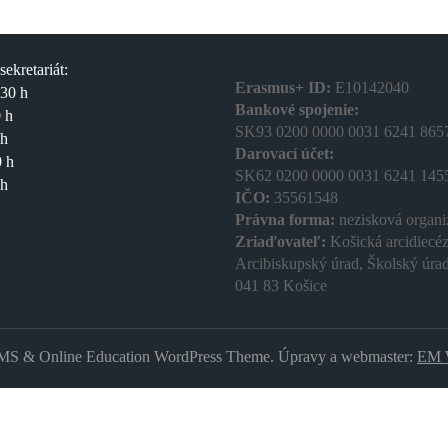
ekretariát:
Erasmus+ ID:
E10142040
.30 h
Bankové spojenie:
 h
SK93 0200 0000 0031 6241 865
 h
Darovací účet:
0 h
SK62 0200 0000 0031 6241 145
 h
IČO:
35561548
Právna forma:
nezisková organi
Zriaďovateľ:
Košická arcidiecéz
Arcibiskupský úrad, Školský úra
041 83 Košice
S & Online Education WordPress Theme. Úpravy a webmaster:
EM 