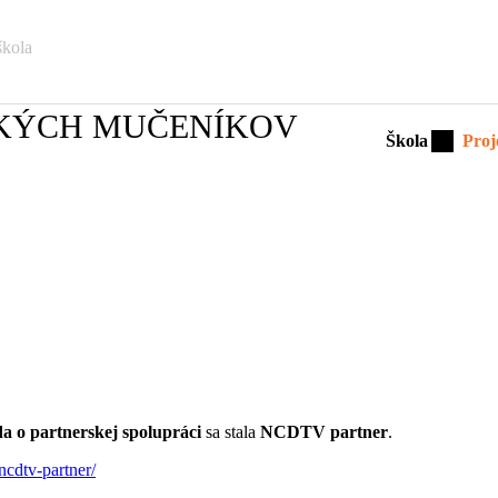
škola
CKÝCH MUČENÍKOV
Škola
Proj
 o partnerskej spolupráci
sa stala
NCDTV partner
.
ncdtv-partner/