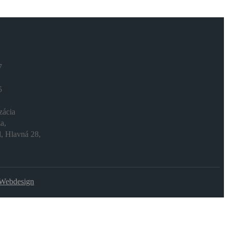
7
5
zácia
a,
d, Hlavná 28,
Webdesign