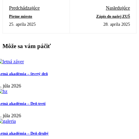
Predchádzajúce
Nasledujúce
Pietne miesto
Zápis do našej ZUŠ
25. apríla 2025
28. apríla 2025
Môže sa vám páčiť
etná akadémia – štvrtý deň
. júla 2026
etná akadémia – Deň tretí
. júla 2026
etná akadémia – Deň druhý