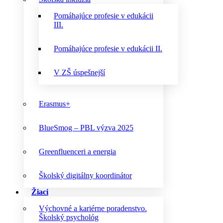
Pomáhajúce profesie v edukácii
III.
Pomáhajúce profesie v edukácii II.
V ZŠ úspešnejší
Erasmus+
BlueSmog – PBL výzva 2025
Greenfluenceri a energia
Školský digitálny koordinátor
Žiaci
Výchovné a kariérne poradenstvo.
Školský psychológ