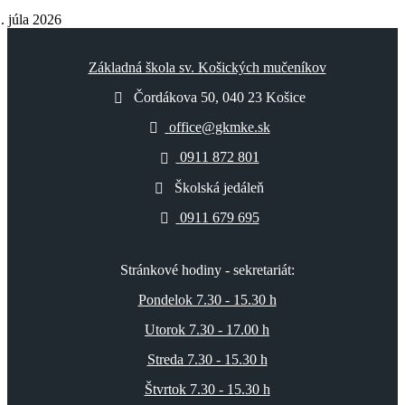
. júla 2026
Základná škola sv. Košických mučeníkov
Čordákova 50, 040 23 Košice
office@gkmke.sk
0911 872 801
Školská jedáleň
0911 679 695
Stránkové hodiny - sekretariát:
Pondelok 7.30 - 15.30 h
Utorok 7.30 - 17.00 h
Streda 7.30 - 15.30 h
Štvrtok 7.30 - 15.30 h