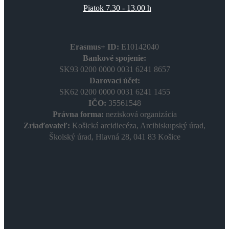
Piatok 7.30 - 13.00 h
Erasmus+ ID:
E10142040
Bankové spojenie:
SK93 0200 0000 0031 6241 8657
Darovací účet:
SK62 0200 0000 0031 6241 1455
IČO:
35561548
Právna forma:
nezisková organizácia
Zriaďovateľ:
Košická arcidiecéza, Arcibiskupský úrad,
Školský úrad, Hlavná 28, 041 83 Košice