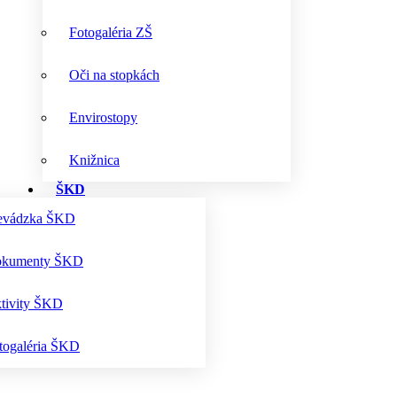
Fotogaléria ZŠ
Oči na stopkách
Envirostopy
Knižnica
ŠKD
evádzka ŠKD
kumenty ŠKD
tivity ŠKD
togaléria ŠKD