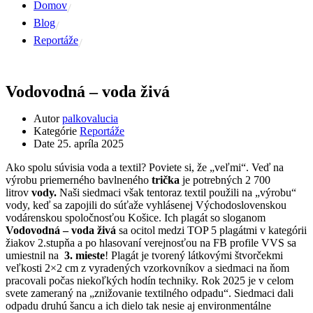
Domov
Blog
Reportáže
Vodovodná – voda živá
Autor
palkovalucia
Kategórie
Reportáže
Date
25. apríla 2025
Ako spolu súvisia voda a textil? Poviete si, že „veľmi“. Veď na
výrobu priemerného bavlneného
trička
je potrebných 2 700
litrov
vody.
Naši siedmaci však tentoraz textil použili na „výrobu“
vody, keď sa zapojili do súťaže vyhlásenej Východoslovenskou
vodárenskou spoločnosťou Košice. Ich plagát so sloganom
Vodovodná – voda živá
sa ocitol medzi TOP 5 plagátmi v kategórii
žiakov 2.stupňa a po hlasovaní verejnosťou na FB profile VVS sa
umiestnil na
3. mieste
! Plagát je tvorený látkovými štvorčekmi
veľkosti 2×2 cm z vyradených vzorkovníkov a siedmaci na ňom
pracovali počas niekoľkých hodín techniky. Rok 2025 je v celom
svete zameraný na „znižovanie textilného odpadu“. Siedmaci dali
odpadu druhú šancu a ich dielo tak nesie aj environmentálne