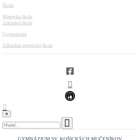
Škola
Materská škola
Základná škola
Gymnázium
Základná umelecká škola
✕
GYMNÁZIUM
SV. KOŠICKÝCH
MUČENÍKOV