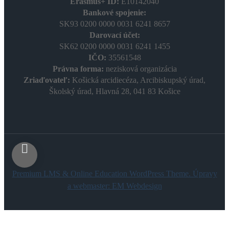
Erasmus+ ID:
E10142040
Bankové spojenie:
SK93 0200 0000 0031 6241 8657
Darovací účet:
SK62 0200 0000 0031 6241 1455
IČO:
35561548
Právna forma:
nezisková organizácia
Zriaďovateľ:
Košická arcidiecéza, Arcibiskupský úrad,
Školský úrad, Hlavná 28, 041 83 Košice
Premium LMS & Online Education WordPress Theme. Úpravy
a webmaster:
EM Webdesign