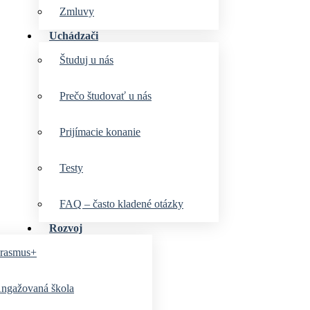
Zmluvy
Uchádzači
Študuj u nás
Prečo študovať u nás
Prijímacie konanie
Testy
FAQ – často kladené otázky
Rozvoj
rasmus+
ngažovaná škola