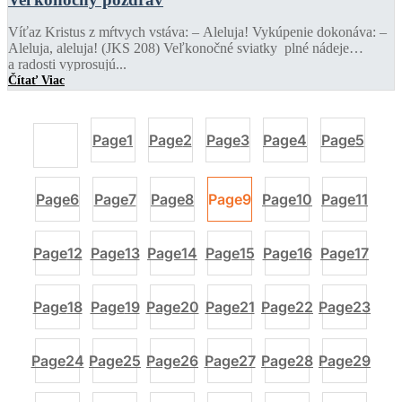
Víťaz Kristus z mŕtvych vstáva: – Aleluja! Vykúpenie dokonáva: –
Aleluja, aleluja! (JKS 208) Veľkonočné sviatky plné nádeje
a radosti vyprosujú...
Čítať Viac
Page
1
Page
2
Page
3
Page
4
Page
5
Page
6
Page
7
Page
8
Page
9
Page
10
Page
11
Page
12
Page
13
Page
14
Page
15
Page
16
Page
17
Page
18
Page
19
Page
20
Page
21
Page
22
Page
23
Page
24
Page
25
Page
26
Page
27
Page
28
Page
29