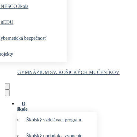
NESCO škola
itEDU
ybernetická bezpečnosť
rojekty
GYMNÁZIUM
SV. KOŠICKÝCH MUČENÍKOV
O
škole
Školský vzdelávací program
Školský poriadok a zvonenie