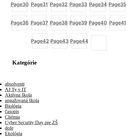
Page
30
Page
31
Page
32
Page
33
Page
34
Page
35
Page
36
Page
37
Page
38
Page
39
Page
40
Page
41
Page
42
Page
43
Page
44
Kategórie
absolventi
AJ Ty v IT
Aktívna škola
angažovaná škola
Biológia
časopis
Chémia
Cyber Security Day pre ZŠ
dofe
Ekológia