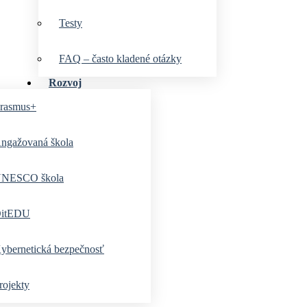
Testy
FAQ – často kladené otázky
Rozvoj
rasmus+
ngažovaná škola
NESCO škola
itEDU
ybernetická bezpečnosť
rojekty