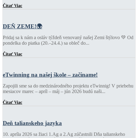
Čítať Viac
DEŇ ZEME!🌍
Pridaj sa k nám a osláv týždeň venovaný našej Zemi štýlovo 💚 Od
pondelka do piatka (20.–24.4.) sa obleč do...
Čítať Viac
eTwinning na našej škole – začíname!
Zapojili sme sa do medzinárodného projektu eTwinnig! V priebehu
mesiacov marec – apríl – máj – jún 2026 budú naši...
Čítať Viac
Deň talianskeho jazyka
10. apríla 2026 sa žiaci 1.Ag a 2.Ag zúčastnili Dňa talianskeho