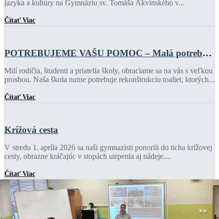
jazyka a kultúry na Gymnáziu sv. Tomáša Akvinského v...
Čítať Viac
POTREBUJEME VAŠU POMOC – Malá potreba,
veľká zmena!
Milí rodičia, študenti a priatelia školy, obraciame sa na vás s veľkou
prosbou. Naša škola nutne potrebuje rekonštrukciu toaliet, ktorých...
Čítať Viac
Krížová cesta
V stredu 1. apríla 2026 sa naši gymnazisti ponorili do ticha krížovej
cesty, obrazne kráčajúc v stopách utrpenia aj nádeje....
Čítať Viac