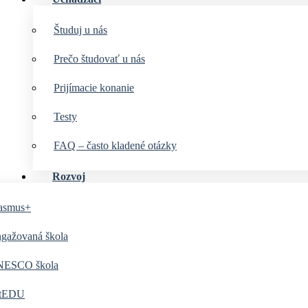
Študuj u nás
Prečo študovať u nás
Prijímacie konanie
Testy
FAQ – často kladené otázky
Rozvoj
asmus+
gažovaná škola
ESCO škola
tEDU