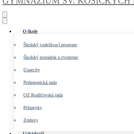
GYMNÁZIUM
SV. KOŠICKÝCH
O škole
Školský vzdelávací program
Školský poriadok a zvonenie
Úspechy
Pedagogická rada
OZ Rodičovská rada
Príspevky
Zmluvy
Uchádzači