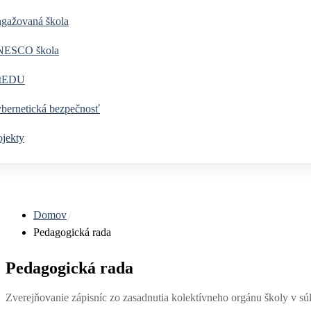
gažovaná škola
ESCO škola
tEDU
bernetická bezpečnosť
ojekty
Domov
Pedagogická rada
Pedagogická rada
Zverejňovanie zápisníc zo zasadnutia kolektívneho orgánu školy v súl