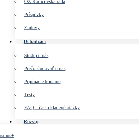
OZ Rodičovská rada
Príspevky
Zmluvy
Uchádzači
Študuj u nás
Prečo študovať u nás
Prijímacie konanie
Testy
FAQ – často kladené otázky
Rozvoj
asmus+