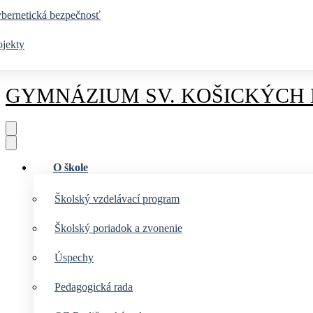
bernetická bezpečnosť
ojekty
GYMNÁZIUM
SV. KOŠICKÝCH
O škole
Školský vzdelávací program
Školský poriadok a zvonenie
Úspechy
Pedagogická rada