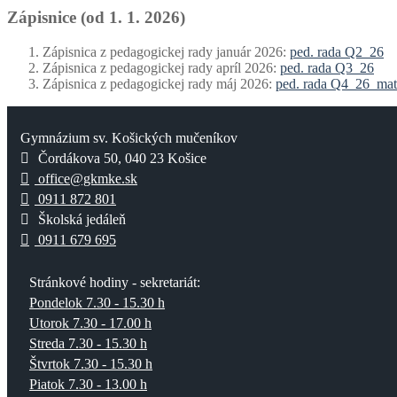
Zápisnice (od 1. 1. 2026)
Zápisnica z pedagogickej rady január 2026:
ped. rada Q2_26
Zápisnica z pedagogickej rady apríl 2026:
ped. rada Q3_26
Zápisnica z pedagogickej rady máj 2026:
ped. rada Q4_26_mat
Gymnázium sv. Košických mučeníkov
Čordákova 50, 040 23 Košice
office@gkmke.sk
0911 872 801
Školská jedáleň
0911 679 695
Stránkové hodiny - sekretariát:
Pondelok 7.30 - 15.30 h
Utorok 7.30 - 17.00 h
Streda 7.30 - 15.30 h
Štvrtok 7.30 - 15.30 h
Piatok 7.30 - 13.00 h