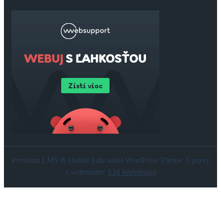
Premium LMS & Online Education WordPress Theme. Úpravy
a webmaster:
EM Webdesign