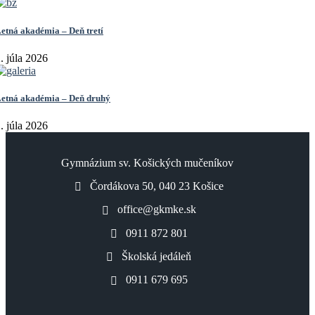
etná akadémia – Deň tretí
. júla 2026
etná akadémia – Deň druhý
. júla 2026
Gymnázium sv. Košických mučeníkov
Čordákova 50, 040 23 Košice
office@gkmke.sk
0911 872 801
Školská jedáleň
0911 679 695