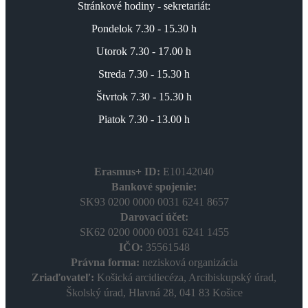
Stránkové hodiny - sekretariát:
Pondelok 7.30 - 15.30 h
Utorok 7.30 - 17.00 h
Streda 7.30 - 15.30 h
Štvrtok 7.30 - 15.30 h
Piatok 7.30 - 13.00 h
Erasmus+ ID:
E10142040
Bankové spojenie:
SK93 0200 0000 0031 6241 8657
Darovací účet:
SK62 0200 0000 0031 6241 1455
IČO:
35561548
Právna forma:
nezisková organizácia
Zriaďovateľ:
Košická arcidiecéza, Arcibiskupský úrad,
Školský úrad, Hlavná 28, 041 83 Košice