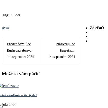
Tag:
Slider
gym
Zdieľať:
Predchádzajúce
Nasledujúce
Duchovná obnova
Bezpečne v
kyberpriestore
14. septembra 2024
14. septembra 2024
Môže sa vám páčiť
etná akadémia – štvrtý deň
. júla 2026