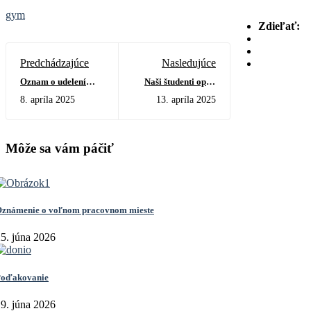
gym
Zdieľať:
Predchádzajúce
Nasledujúce
Oznam o udelení
Naši študenti opäť
riaditeľského voľna
bodovali v
8. apríla 2025
13. apríla 2025
celoslovenskej súťaži
MEDart!
Môže sa vám páčiť
známenie o voľnom pracovnom mieste
5. júna 2026
oďakovanie
9. júna 2026