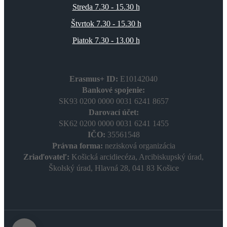
Streda 7.30 - 15.30 h
Štvrtok 7.30 - 15.30 h
Piatok 7.30 - 13.00 h
Erasmus+ ID:
E10142040
Bankové spojenie:
SK93 0200 0000 0031 6241 8657
Darovací účet:
SK62 0200 0000 0031 6241 1455
IČO:
35561548
Právna forma:
nezisková organizácia
Zriaďovateľ:
Košická arcidiecéza, Arcibiskupský úrad,
Školský úrad, Hlavná 28, 041 83 Košice