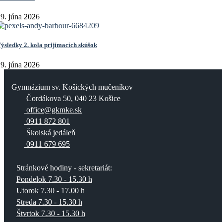
9. júna 2026
ýsledky 2. kola prijímacích skúšok
9. júna 2026
Gymnázium sv. Košických mučeníkov
Čordákova 50, 040 23 Košice
office@gkmke.sk
0911 872 801
Školská jedáleň
0911 679 695
Stránkové hodiny - sekretariát:
Pondelok 7.30 - 15.30 h
Utorok 7.30 - 17.00 h
Streda 7.30 - 15.30 h
Štvrtok 7.30 - 15.30 h