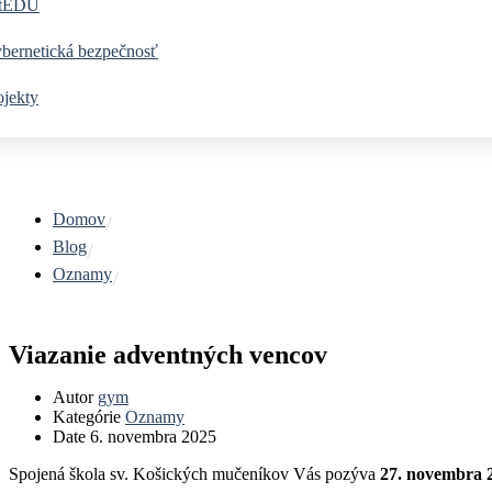
tEDU
bernetická bezpečnosť
ojekty
Domov
Blog
Oznamy
Viazanie adventných vencov
Autor
gym
Kategórie
Oznamy
Date
6. novembra 2025
Spojená škola sv. Košických mučeníkov Vás pozýva
27. novembra 