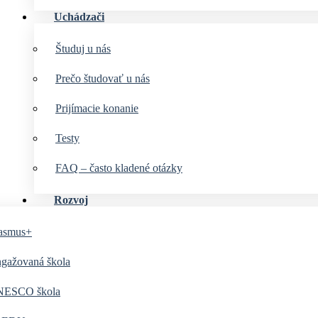
Uchádzači
Študuj u nás
Prečo študovať u nás
Prijímacie konanie
Testy
FAQ – často kladené otázky
Rozvoj
asmus+
gažovaná škola
ESCO škola