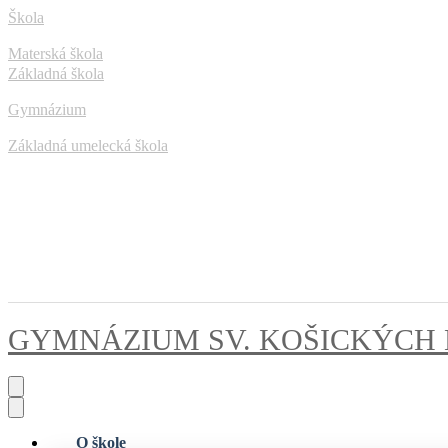
Škola
Materská škola
Základná škola
Gymnázium
Základná umelecká škola
GYMNÁZIUM
SV. KOŠICKÝCH
O škole