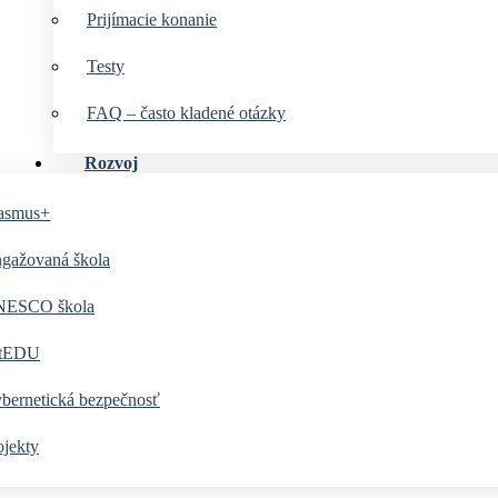
Prijímacie konanie
Testy
FAQ – často kladené otázky
Rozvoj
asmus+
gažovaná škola
ESCO škola
tEDU
bernetická bezpečnosť
ojekty