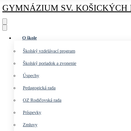
GYMNÁZIUM
SV. KOŠICKÝCH
O škole
Školský vzdelávací program
Školský poriadok a zvonenie
Úspechy
Pedagogická rada
OZ Rodičovská rada
Príspevky
Zmluvy