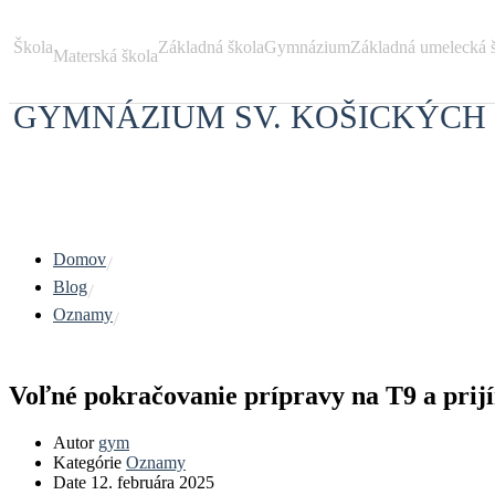
Škola
Základná škola
Gymnázium
Základná umelecká 
Materská škola
GYMNÁZIUM
SV. KOŠICKÝC
Domov
Blog
Oznamy
Voľné pokračovanie prípravy na T9 a prij
Autor
gym
Kategórie
Oznamy
Date
12. februára 2025