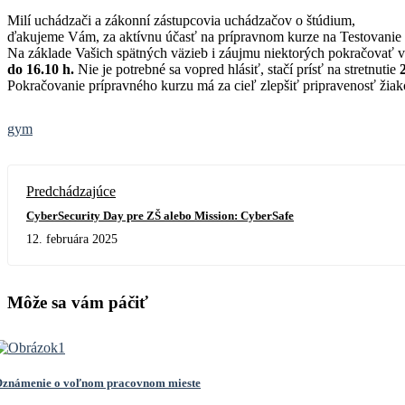
Milí uchádzači a zákonní zástupcovia uchádzačov o štúdium,
ďakujeme Vám, za aktívnu účasť na prípravnom kurze na Testovanie 9 
Na základe Vašich spätných väzieb i záujmu niektorých pokračovať
do 16.10 h.
Nie je potrebné sa vopred hlásiť, stačí prísť na stretnutie
Pokračovanie prípravného kurzu má za cieľ zlepšiť pripravenosť žiak
gym
Predchádzajúce
CyberSecurity Day pre ZŠ alebo Mission: CyberSafe
12. februára 2025
Môže sa vám páčiť
známenie o voľnom pracovnom mieste