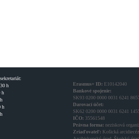
ekretariát:
Erasmus+ ID:
E10142040
.30 h
Bankové spojenie:
 h
SK93 0200 0000 0031 6241 865
 h
Darovací účet:
0 h
SK62 0200 0000 0031 6241 145
 h
IČO:
35561548
Právna forma:
nezisková organi
Zriaďovateľ:
Košická arcidiecéz
Arcibiskupský úrad, Školský úra