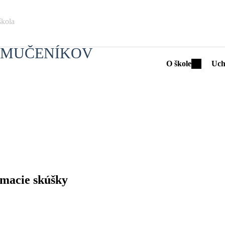
škola
H MUČENÍKOV
O škole
Uch
ímacie skúšky