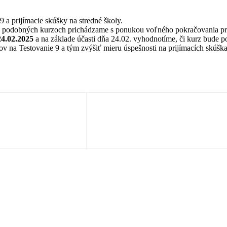
a prijímacie skúšky na stredné školy.
 v podobných kurzoch prichádzame s ponukou voľného pokračovania p
24.02.2025
a na základe účasti dňa 24.02. vyhodnotíme, či kurz bude po
ov na Testovanie 9 a tým zvýšiť mieru úspešnosti na prijímacích skúšk