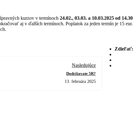
rípravných kurzov v termínoch
24.02., 03.03. a 10.03.2025 od 14.30
kračovať aj v ďalších termínoch. Poplatok za jeden termín je 15 eur.
ach.
Zdieľať:
Nasledujúce
Dodržiavate 5R?
13. februára 2025