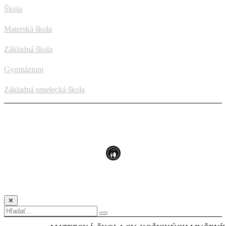
Škola
Materská škola
Základná škola
Gymnázium
Základná umelecká škola
✕