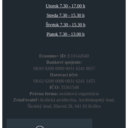
Utorok 7.30 - 17.00 h
Streda 7.30 - 15.30 h
Štvrtok 7.30 - 15.30 h
Piatok 7.30 - 13.00 h
Erasmus+ ID:
E10142040
Bankové spojenie:
SK93 0200 0000 0031 6241 8657
Darovací účet:
SK62 0200 0000 0031 6241 1455
IČO:
35561548
Právna forma:
nezisková organizácia
Zriaďovateľ:
Košická arcidiecéza, Arcibiskupský úrad,
Školský úrad, Hlavná 28, 041 83 Košice