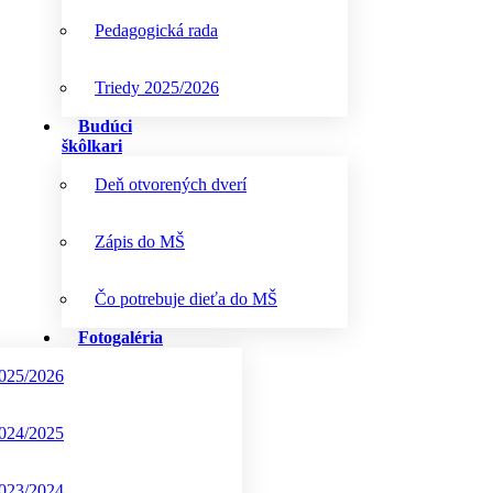
Pedagogická rada
Triedy 2025/2026
Budúci
škôlkari
Deň otvorených dverí
Zápis do MŠ
Čo potrebuje dieťa do MŠ
Fotogaléria
025/2026
024/2025
023/2024