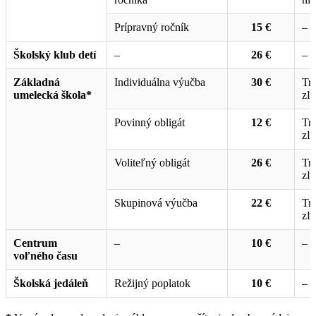
Prípravný ročník
15 €
–
Školský klub detí
–
26 €
–
Základná
Individuálna výučba
30 €
Tre
umelecká škola*
zľ
Povinný obligát
12 €
Tre
zľ
Voliteľný obligát
26 €
Tre
zľ
Skupinová výučba
22 €
Tre
zľ
Centrum
–
10 €
–
voľného času
Školská jedáleň
Režijný poplatok
10 €
–