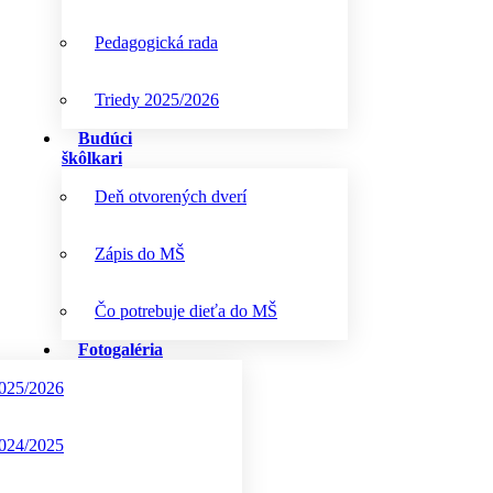
Pedagogická rada
Triedy 2025/2026
Budúci
škôlkari
Deň otvorených dverí
Zápis do MŠ
Čo potrebuje dieťa do MŠ
Fotogaléria
025/2026
024/2025