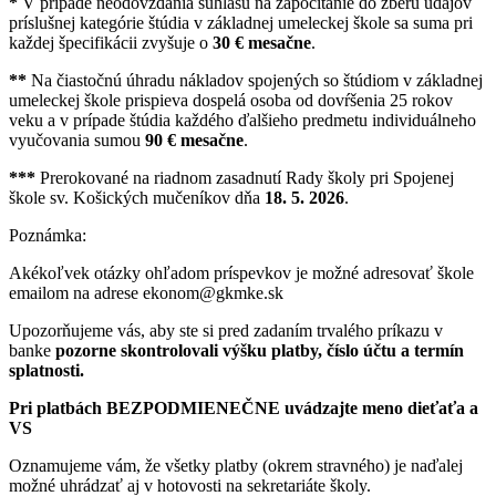
*
V prípade neodovzdania súhlasu na započítanie do zberu údajov
príslušnej kategórie štúdia v základnej umeleckej škole sa suma pri
každej špecifikácii zvyšuje o
30 € mesačne
.
**
Na čiastočnú úhradu nákladov spojených so štúdiom v základnej
umeleckej škole prispieva dospelá osoba od dovŕšenia 25 rokov
veku a v prípade štúdia každého ďalšieho predmetu individuálneho
vyučovania sumou
90 € mesačne
.
***
Prerokované na riadnom zasadnutí Rady školy pri Spojenej
škole sv. Košických mučeníkov dňa
18. 5. 2026
.
Poznámka:
Akékoľvek otázky ohľadom príspevkov je možné adresovať škole
emailom na adrese ekonom@gkmke.sk
Upozorňujeme vás, aby ste si pred zadaním trvalého príkazu v
banke
pozorne skontrolovali
výšku platby, číslo účtu a termín
splatnosti.
Pri platbách BEZPODMIENEČNE uvádzajte meno dieťaťa a
VS
Oznamujeme vám, že všetky platby (okrem stravného) je naďalej
možné uhrádzať aj v hotovosti na sekretariáte školy.