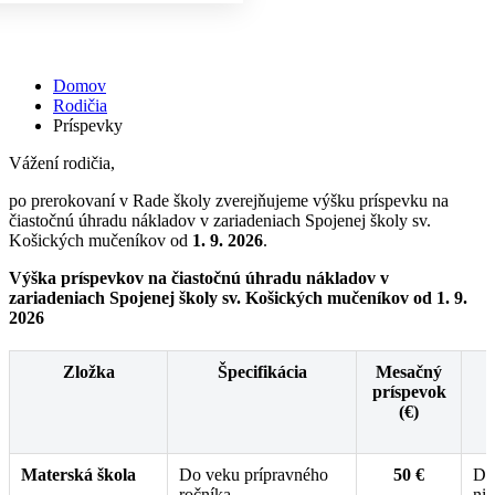
Príspevky
Domov
Rodičia
Príspevky
Vážení rodičia,
po prerokovaní v Rade školy zverejňujeme výšku príspevku na
čiastočnú úhradu nákladov v zariadeniach Spojenej školy sv.
Košických mučeníkov od
1. 9. 2026
.
Výška príspevkov na čiastočnú úhradu nákladov v
zariadeniach Spojenej školy sv. Košických mučeníkov od 1. 9.
2026
Zložka
Špecifikácia
Mesačný
príspevok
(€)
Materská škola
Do veku prípravného
50 €
Dr
ročníka
niž