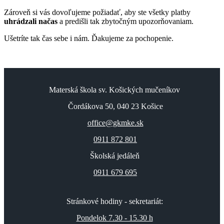
Zároveň si vás dovoľujeme požiadať, aby ste všetky platby
uhrádzali načas
a predišli tak zbytočným upozorňovaniam.
Ušetríte tak čas sebe i nám. Ďakujeme za pochopenie.
Materská škola sv. Košických mučeníkov
Čordákova 50, 040 23 Košice
office@gkmke.sk
0911 872 801
Školská jedáleň
0911 679 695
Stránkové hodiny - sekretariát:
Pondelok 7.30 - 15.30 h