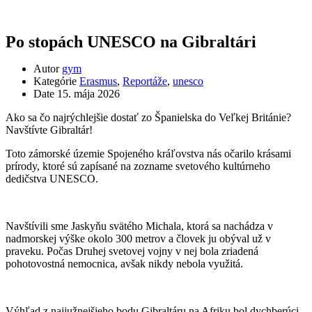
Po stopách UNESCO na Gibraltári
Autor
gym
Kategórie
Erasmus
,
Reportáže
,
unesco
Date
15. mája 2026
Ako sa čo najrýchlejšie dostať zo Španielska do Veľkej Británie?
Navštívte Gibraltár!
Toto zámorské územie Spojeného kráľovstva nás očarilo krásami
prírody, ktoré sú zapísané na zozname svetového kultúrneho
dedičstva UNESCO.
Navštívili sme Jaskyňu svätého Michala, ktorá sa nachádza v
nadmorskej výške okolo 300 metrov a človek ju obýval už v
praveku. Počas Druhej svetovej vojny v nej bola zriadená
pohotovostná nemocnica, avšak nikdy nebola využitá.
Výhľad z najjužnejšieho bodu Gibraltáru na Afriku bol dychberúci.