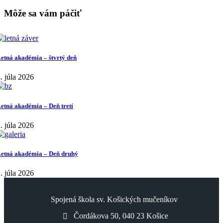
Môže sa vám páčiť
etná akadémia – štvrtý deň
. júla 2026
etná akadémia – Deň tretí
. júla 2026
etná akadémia – Deň druhý
. júla 2026
Spojená škola sv. Košických mučeníkov
Čordákova 50, 040 23 Košice