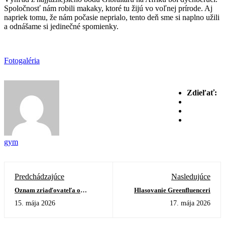
Spoločnosť nám robili makaky, ktoré tu žijú vo voľnej prírode. Aj
napriek tomu, že nám počasie neprialo, tento deň sme si naplno užili
a odnášame si jedinečné spomienky.
Fotogaléria
Zdieľať:
gym
Predchádzajúce
Nasledujúce
Oznam zriaďovateľa o
Hlasovanie Greenfluenceri
vyhlásení volieb do rady školy
15. mája 2026
17. mája 2026