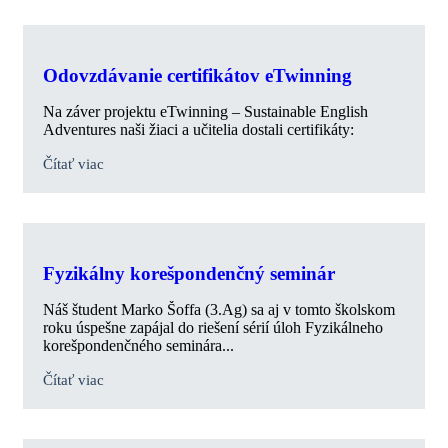
Odovzdávanie certifikátov eTwinning
Na záver projektu eTwinning – Sustainable English
Adventures naši žiaci a učitelia dostali certifikáty:
Čítať viac
Fyzikálny korešpondenčný seminár
Náš študent Marko Šoffa (3.Ag) sa aj v tomto školskom
roku úspešne zapájal do riešení sérií úloh Fyzikálneho
korešpondenčného seminára...
Čítať viac