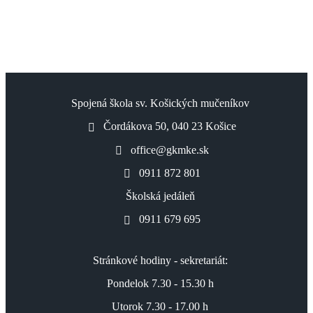
Spojená škola sv. Košických mučeníkov
Čordákova 50, 040 23 Košice
office@gkmke.sk
0911 872 801
Školská jedáleň
0911 679 695
Stránkové hodiny - sekretariát:
Pondelok 7.30 - 15.30 h
Utorok 7.30 - 17.00 h