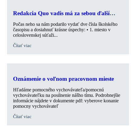
Redakcia Quo vadis má za sebou ďalší
výnimočný školský rok.
Počas neho sa nám podarilo vydať dve čísla školského
časopisu a dosiahnuť krásne úspechy: • 1. miesto v
celoslovenskej súťaži...
Čítať viac
Oznámenie o voľnom pracovnom mieste
Hľadáme pomocného vychovávateľa/pomocnú
vychovávateľku na posilnenie nášho tímu. Podrobnejšie
informácie nájdete v dokumente pdf: vyberove konanie
pomocny vychovávateľ
Čítať viac