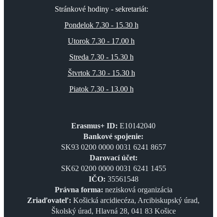
Stránkové hodiny - sekretariát:
Pondelok 7.30 - 15.30 h
Utorok 7.30 - 17.00 h
Streda 7.30 - 15.30 h
Štvrtok 7.30 - 15.30 h
Piatok 7.30 - 13.00 h
Erasmus+ ID:
E10142040
Bankové spojenie:
SK93 0200 0000 0031 6241 8657
Darovací účet:
SK62 0200 0000 0031 6241 1455
IČO:
35561548
Právna forma:
nezisková organizácia
Zriaďovateľ:
Košická arcidiecéza, Arcibiskupský úrad,
Školský úrad, Hlavná 28, 041 83 Košice