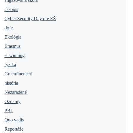
angažovaná škola
časopis
Cyber Security Day pre ZŠ
dofe
Ekológia
Erasmus
eTwinning
fyzika
Greenfluenceri
história
Nezaradené
Oznamy
PBL
Quo vadis
Reportáže