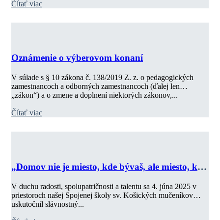
Čítať viac
Oznámenie o výberovom konaní
V súlade s § 10 zákona č. 138/2019 Z. z. o pedagogických
zamestnancoch a odborných zamestnancoch (ďalej len
„zákon“) a o zmene a doplnení niektorých zákonov,...
Čítať viac
„Domov nie je miesto, kde bývaš, ale miesto, kde
ti rozumejú.“
V duchu radosti, spolupatričnosti a talentu sa 4. júna 2025 v
priestoroch našej Spojenej školy sv. Košických mučeníkov
uskutočnil slávnostný...