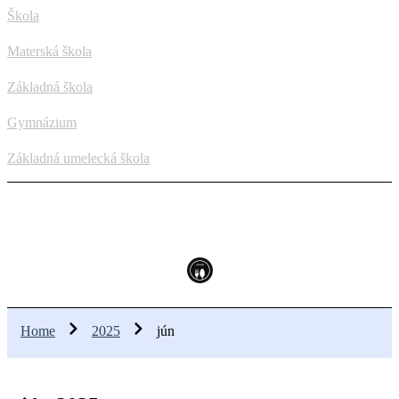
Škola
Materská škola
Základná škola
Gymnázium
Základná umelecká škola
Home
2025
jún