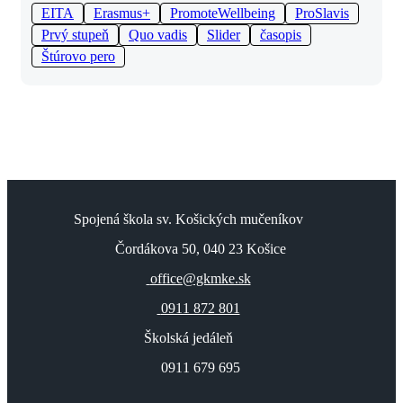
EITA
Erasmus+
PromoteWellbeing
ProSlavis
Prvý stupeň
Quo vadis
Slider
časopis
Štúrovo pero
Spojená škola sv. Košických mučeníkov
Čordákova 50, 040 23 Košice
office@gkmke.sk
0911 872 801
Školská jedáleň
0911 679 695