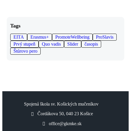
Tags
EITA
Erasmus+
PromoteWellbeing
ProSlavis
Prvý stupeň
Quo vadis
Slider
časopis
Štúrovo pero
Spojená škola sv. Košických mučeníkov
Čordákova 50, 040 23 Košice
office@gkmke.sk