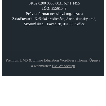
SK62 0200 0000 0031 6241 1455
IČO:
35561548
Právna forma:
nezisková organizácia
Zriaďovateľ:
Košická arcidiecéza, Arcibiskupský úrad,
Školský úrad, Hlavná 28, 041 83 Košice
Premium LMS & Online Education WordPress Theme. Úpravy
a webmaster:
EM Webdesign