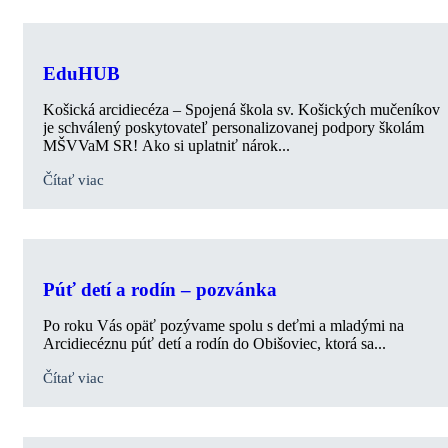
EduHUB
Košická arcidiecéza – Spojená škola sv. Košických mučeníkov
je schválený poskytovateľ personalizovanej podpory školám
MŠVVaM SR! Ako si uplatniť nárok...
Čítať viac
Púť detí a rodín – pozvánka
Po roku Vás opäť pozývame spolu s deťmi a mladými na
Arcidiecéznu púť detí a rodín do Obišoviec, ktorá sa...
Čítať viac