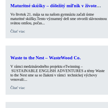
Maturitné skúšky – dôležitý míľnik v živote
študentov
Vo štvrtok 21. mája sa na našom gymnáziu začali ústne
maturitné skúšky.Tento významný deň sme otvorili slávnostnou
svätou omšou, počas...
Čítať viac
Waste to the Nest – WasteWood Co.
V rámci medzinárodného projektu eTwinning –
SUSTAINABLE ENGLISH ADVENTURES a témy Waste
to the Nest sme sa so žiakmi v rámci technickej výchovy
venovali:...
Čítať viac