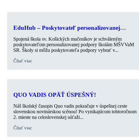
EduHub – Poskytovateľ personalizovanej
podpory školám
Spojená škola sv. Košických mučeníkov je schváleným
poskytovateľom personalizovanej podpory školám MŠVVaM
SR. Školy si môžu poskytovateľa podpory vybrať v...
Čítať viac
QUO VADIS OPÄŤ ÚSPEŠNÝ!
Náš školský časopis Quo vadis pokračuje v úspešnej ceste
slovenskou novinárskou scénou! Po vynikajúcom tohtoročnom
2. mieste na celoslovenskej súťaži...
Čítať viac