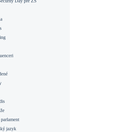
ecurity Day pre ZŠ
ia
s
ing
uenceri
dené
y
dis
áže
 parlament
ký jazyk