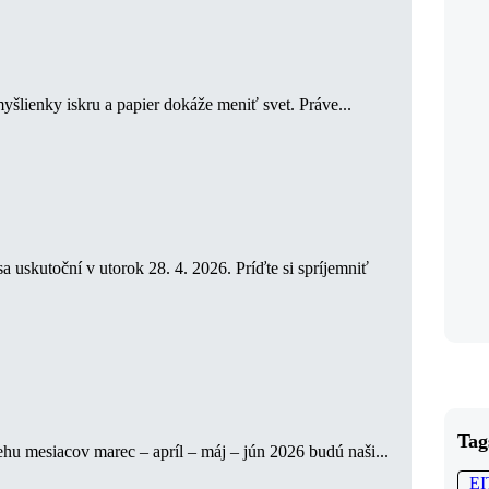
yšlienky iskru a papier dokáže meniť svet. Práve...
 uskutoční v utorok 28. 4. 2026. Príďte si spríjemniť
Tag
hu mesiacov marec – apríl – máj – jún 2026 budú naši...
E