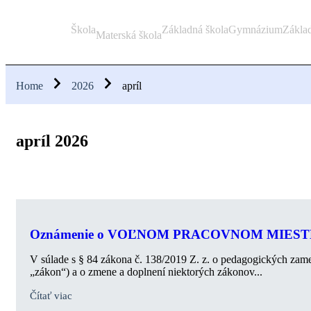
Škola
Základná škola
Gymnázium
Zákla
Materská škola
Home
2026
apríl
apríl 2026
Oznámenie o VOĽNOM PRACOVNOM MIEST
V súlade s § 84 zákona č. 138/2019 Z. z. o pedagogických zam
„zákon“) a o zmene a doplnení niektorých zákonov...
Čítať viac