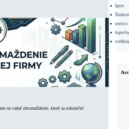
šport
Študent
unesco
úspech
wellbei
Arc
e na valné zhromaždenie, ktoré sa uskutoční