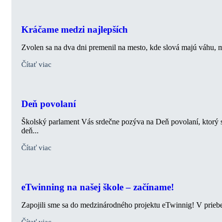
Kráčame medzi najlepších
Zvolen sa na dva dni premenil na mesto, kde slová majú váhu, m
Čítať viac
Deň povolaní
Školský parlament Vás srdečne pozýva na Deň povolaní, ktorý sa
deň...
Čítať viac
eTwinning na našej škole – začíname!
Zapojili sme sa do medzinárodného projektu eTwinnig! V priebe
Čítať viac