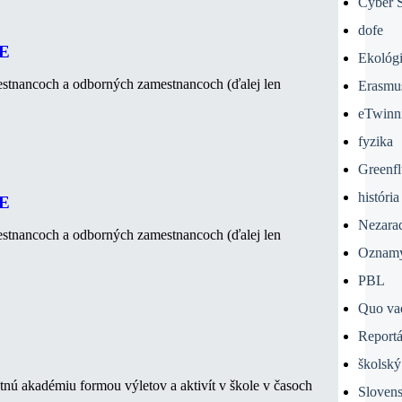
Cyber S
dofe
E
Ekológ
estnancoch a odborných zamestnancoch (ďalej len
Erasmu
eTwinn
fyzika
Greenfl
história
E
Nezara
estnancoch a odborných zamestnancoch (ďalej len
Oznam
PBL
Quo va
Report
školský
tnú akadémiu formou výletov a aktivít v škole v časoch
Slovens