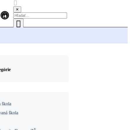
✕
egórie
 škola
vaná škola