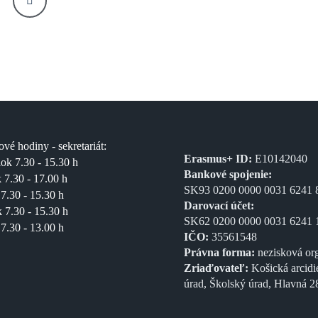
ové hodiny - sekretariát:
Erasmus+ ID:
E10142040
ok 7.30 - 15.30 h
Bankové spojenie:
 7.30 - 17.00 h
SK93 0200 0000 0031 6241 
 7.30 - 15.30 h
Darovací účet:
k 7.30 - 15.30 h
SK62 0200 0000 0031 6241 
 7.30 - 13.00 h
IČO:
35561548
Právna forma:
nezisková org
Zriaďovateľ:
Košická arcidi
úrad, Školský úrad, Hlavná 2