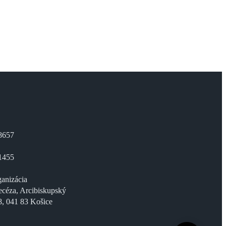
8657
1455
anizácia
ecéza, Arcibiskupský
8, 041 83 Košice