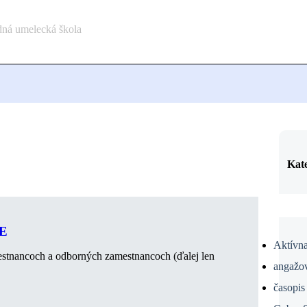
dná umelecká škola
Kat
E
Aktívna
estnancoch a odborných zamestnancoch (ďalej len
angažo
časopis