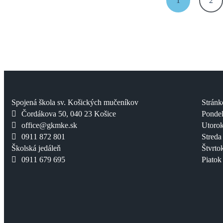
1
2
Spojená škola sv. Košických mučeníkov
Stránk
Čordákova 50, 040 23 Košice
Pondel
office@gkmke.sk
Utorok
0911 872 801
Streda
Školská jedáleň
Štvrto
0911 679 695
Piatok