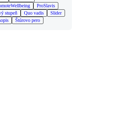
omoteWellbeing
ProSlavis
vý stupeň
Quo vadis
Slider
sopis
Štúrovo pero