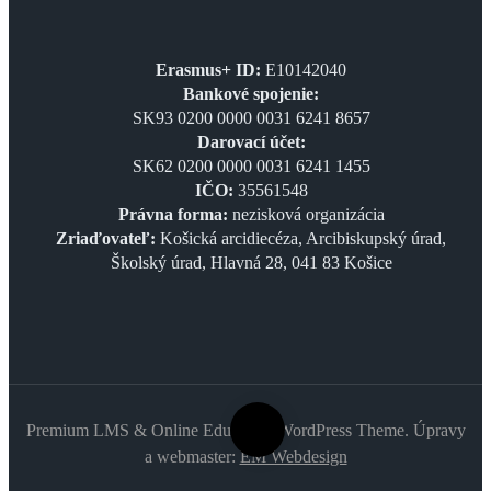
Erasmus+ ID:
E10142040
Bankové spojenie:
SK93 0200 0000 0031 6241 8657
Darovací účet:
SK62 0200 0000 0031 6241 1455
IČO:
35561548
Právna forma:
nezisková organizácia
Zriaďovateľ:
Košická arcidiecéza, Arcibiskupský úrad,
Školský úrad, Hlavná 28, 041 83 Košice
Premium LMS & Online Education WordPress Theme. Úpravy
a webmaster:
EM Webdesign