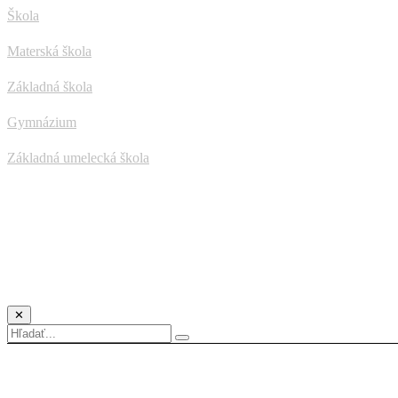
Škola
Materská škola
Základná škola
Gymnázium
Základná umelecká škola
✕