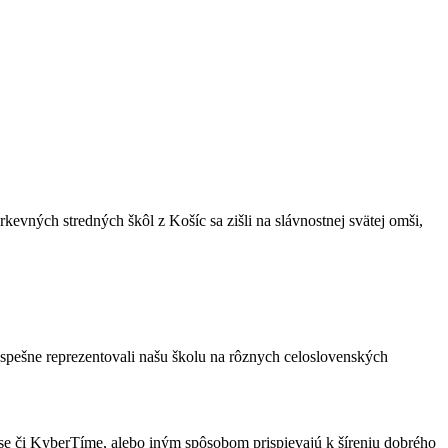
kevných stredných škôl z Košíc sa zišli na slávnostnej svätej omši,
spešne reprezentovali našu školu na rôznych celoslovenských
opise či KyberTíme, alebo iným spôsobom prispievajú k šíreniu dobrého