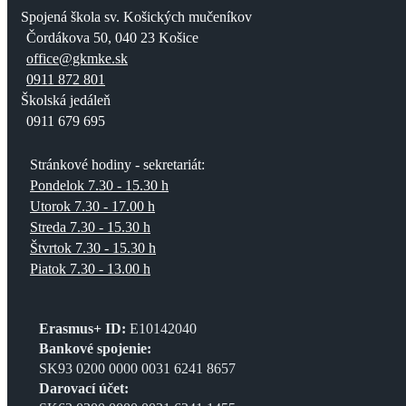
Spojená škola sv. Košických mučeníkov
Čordákova 50, 040 23 Košice
office@gkmke.sk
0911 872 801
Školská jedáleň
0911 679 695
Stránkové hodiny - sekretariát:
Pondelok 7.30 - 15.30 h
Utorok 7.30 - 17.00 h
Streda 7.30 - 15.30 h
Štvrtok 7.30 - 15.30 h
Piatok 7.30 - 13.00 h
Erasmus+ ID:
E10142040
Bankové spojenie:
SK93 0200 0000 0031 6241 8657
Darovací účet: