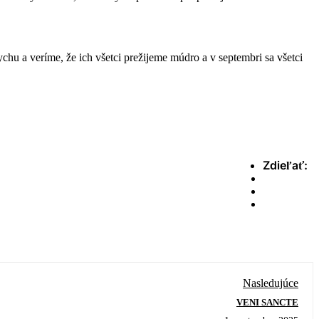
ychu a veríme, že ich všetci prežijeme múdro a v septembri sa všetci
Zdieľať:
Nasledujúce
VENI SANCTE