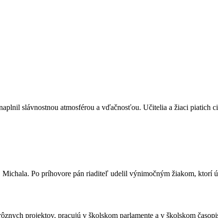
lnil slávnostnou atmosférou a vďačnosťou. Učitelia a žiaci piatich cir
 Michala. Po príhovore pán riaditeľ udelil výnimočným žiakom, ktorí ú
ú do rôznych projektov, pracujú v školskom parlamente a v školskom čas