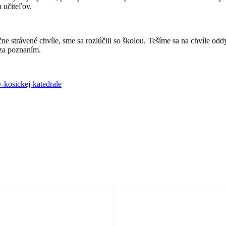
h učiteľov.
e strávené chvíle, sme sa rozlúčili so školou. Tešíme sa na chvíle odd
 za poznaním.
v-kosickej-katedrale