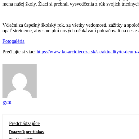
mena našej školy. Žiaci si prebrali vysvedčenia z rúk svojich triednyc
Vďační za úspešný školský rok, za všetky vedomosti, zážitky a spoločn
opäť stretneme, aby sme plní nových očakávaní pokračovali na ceste
Fotogaléria
Prečítajte si viac:
https://www.ke-arcidieceza.sk/sk/aktuality/te-deum-
gym
Predchádzajúce
Dotazník pre žiakov