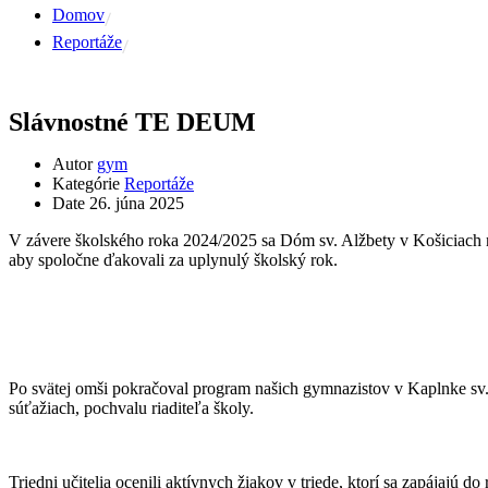
Domov
Reportáže
Slávnostné TE DEUM
Autor
gym
Kategórie
Reportáže
Date
26. júna 2025
V závere školského roka 2024/2025 sa Dóm sv. Alžbety v Košiciach nap
aby spoločne ďakovali za uplynulý školský rok.
Po svätej omši pokračoval program našich gymnazistov v Kaplnke sv.
súťažiach, pochvalu riaditeľa školy.
Triedni učitelia ocenili aktívnych žiakov v triede, ktorí sa zapájaj