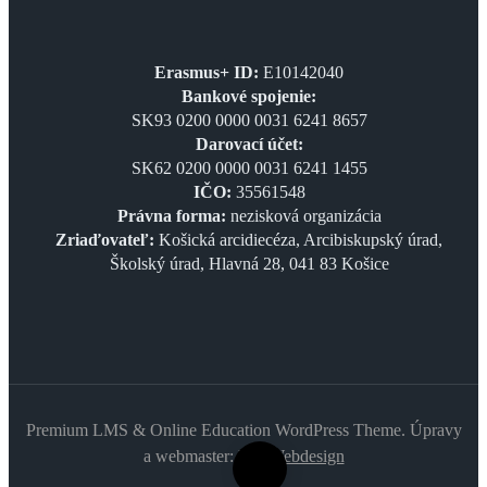
Erasmus+ ID:
E10142040
Bankové spojenie:
SK93 0200 0000 0031 6241 8657
Darovací účet:
SK62 0200 0000 0031 6241 1455
IČO:
35561548
Právna forma:
nezisková organizácia
Zriaďovateľ:
Košická arcidiecéza, Arcibiskupský úrad,
Školský úrad, Hlavná 28, 041 83 Košice
Premium LMS & Online Education WordPress Theme. Úpravy
a webmaster:
EM Webdesign