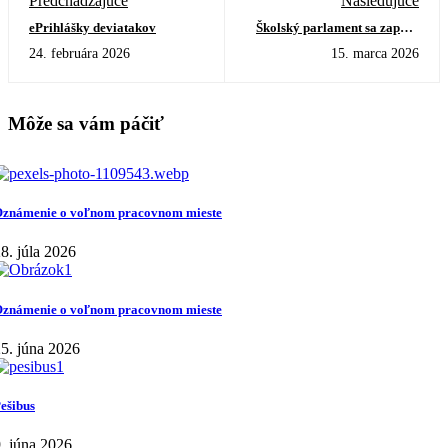
Predchádzajúce
Nasledujúce
ePrihlášky deviatakov
Školský parlament sa zapojil
do ocenenia TOP školský
24. februára 2026
15. marca 2026
parlament východného
Slovenska
Môže sa vám páčiť
známenie o voľnom pracovnom mieste
8. júla 2026
známenie o voľnom pracovnom mieste
5. júna 2026
ešibus
. júna 2026