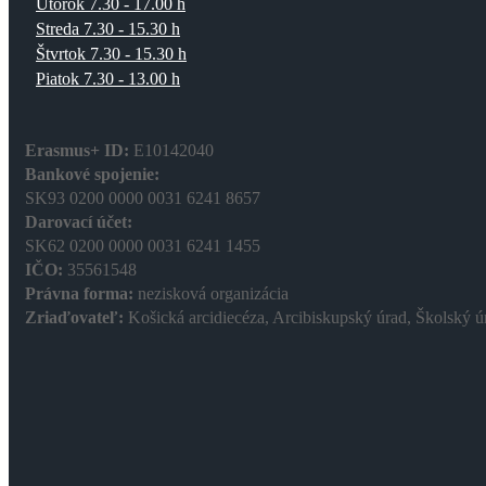
Utorok 7.30 - 17.00 h
Streda 7.30 - 15.30 h
Štvrtok 7.30 - 15.30 h
Piatok 7.30 - 13.00 h
Erasmus+ ID:
E10142040
Bankové spojenie:
SK93 0200 0000 0031 6241 8657
Darovací účet:
SK62 0200 0000 0031 6241 1455
IČO:
35561548
Právna forma:
nezisková organizácia
Zriaďovateľ:
Košická arcidiecéza, Arcibiskupský úrad, Školský ú