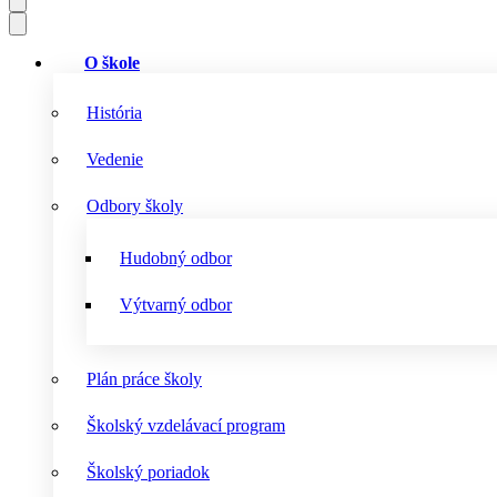
O škole
História
Vedenie
Odbory školy
Hudobný odbor
Výtvarný odbor
Plán práce školy
Školský vzdelávací program
Školský poriadok