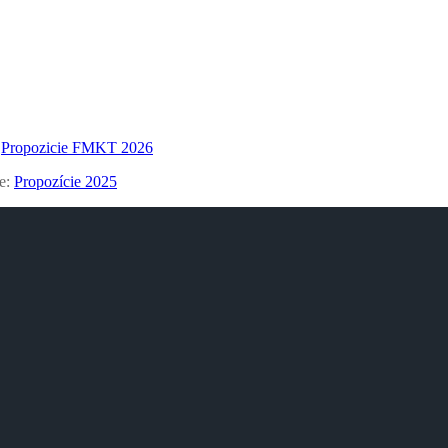
:
Propozicie FMKT 2026
ze:
Propozície 2025