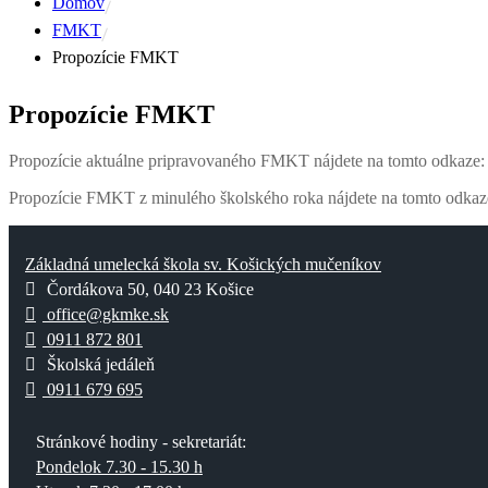
Domov
FMKT
Propozície FMKT
Propozície FMKT
Propozície aktuálne pripravovaného FMKT nájdete na tomto odkaze
Propozície FMKT z minulého školského roka nájdete na tomto odka
Základná umelecká škola sv. Košických mučeníkov
Čordákova 50, 040 23 Košice
office@gkmke.sk
0911 872 801
Školská jedáleň
0911 679 695
Stránkové hodiny - sekretariát:
Pondelok 7.30 - 15.30 h