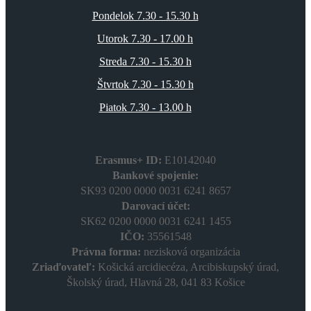
Pondelok 7.30 - 15.30 h
Utorok 7.30 - 17.00 h
Streda 7.30 - 15.30 h
Štvrtok 7.30 - 15.30 h
Piatok 7.30 - 13.00 h
Erasmus+ ID:
E10142040
Bankové spojenie:
SK93 0200 0000 0031 6241 8657
Darovací účet:
SK62 0200 0000 0031 6241 1455
IČO:
35561548
Právna forma:
nezisková organizácia
Zriaďovateľ:
Košická arcidiecéza, Arcibiskupský úrad,
Školský úrad, Hlavná 28, 041 83 Košice