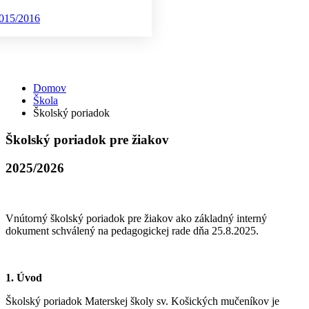
015/2016
Školský poriadok
Domov
Škola
Školský poriadok
Školský poriadok pre žiakov
2025/2026
Vnútorný školský poriadok pre žiakov ako základný interný
dokument schválený na pedagogickej rade dňa 25.8.2025.
1. Úvod
Školský poriadok Materskej školy sv. Košických mučeníkov je