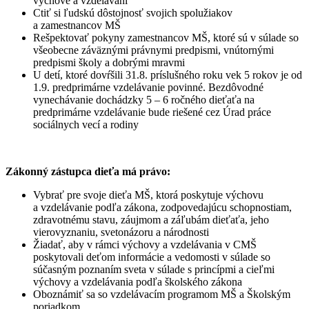
výchove a vzdelávaní
Ctiť si ľudskú dôstojnosť svojich spolužiakov
a zamestnancov MŠ
Rešpektovať pokyny zamestnancov MŠ, ktoré sú v súlade so
všeobecne záväznými právnymi predpismi, vnútornými
predpismi školy a dobrými mravmi
U detí, ktoré dovŕšili 31.8. príslušného roku vek 5 rokov je od
1.9. predprimárne vzdelávanie povinné. Bezdôvodné
vynechávanie dochádzky 5 – 6 ročného dieťaťa na
predprimárne vzdelávanie bude riešené cez Úrad práce
sociálnych vecí a rodiny
Zákonný zástupca dieťa má právo:
Vybrať pre svoje dieťa MŠ, ktorá poskytuje výchovu
a vzdelávanie podľa zákona, zodpovedajúcu schopnostiam,
zdravotnému stavu, záujmom a záľubám dieťaťa, jeho
vierovyznaniu, svetonázoru a národnosti
Žiadať, aby v rámci výchovy a vzdelávania v CMŠ
poskytovali deťom informácie a vedomosti v súlade so
súčasným poznaním sveta v súlade s princípmi a cieľmi
výchovy a vzdelávania podľa školského zákona
Oboznámiť sa so vzdelávacím programom MŠ a Školským
poriadkom