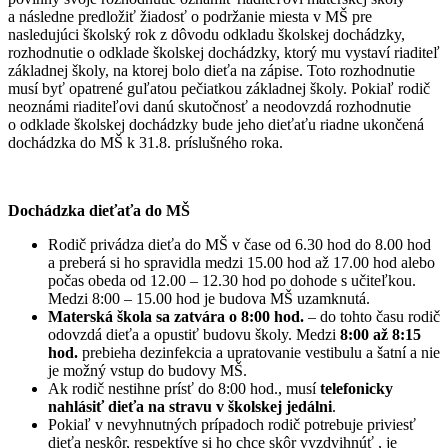
a následne predložiť žiadosť o podržanie miesta v MŠ pre
nasledujúci školský rok z dôvodu odkladu školskej dochádzky,
rozhodnutie o odklade školskej dochádzky, ktorý mu vystaví riaditeľ
základnej školy, na ktorej bolo dieťa na zápise. Toto rozhodnutie
musí byť opatrené guľatou pečiatkou základnej školy. Pokiaľ rodič
neoznámi riaditeľovi danú skutočnosť a neodovzdá rozhodnutie
o odklade školskej dochádzky bude jeho dieťaťu riadne ukončená
dochádzka do MŠ k 31.8. príslušného roka.
Dochádzka dieťaťa do MŠ
Rodič privádza dieťa do MŠ v čase od 6.30 hod do 8.00 hod
a preberá si ho spravidla medzi 15.00 hod až 17.00 hod alebo
počas obeda od 12.00 – 12.30 hod po dohode s učiteľkou.
Medzi 8:00 – 15.00 hod je budova MŠ uzamknutá.
Materská škola sa zatvára o 8:00 hod.
– do tohto času rodič
odovzdá dieťa a opustiť budovu školy. Medzi
8:00 až 8:15
hod.
prebieha dezinfekcia a upratovanie vestibulu a šatní a nie
je možný vstup do budovy MŠ.
Ak rodič nestihne prísť do 8:00 hod., musí
telefonicky
nahlásiť dieťa na stravu v školskej jedálni
.
Pokiaľ v nevyhnutných prípadoch rodič potrebuje priviesť
dieťa neskôr, respektíve si ho chce skôr vyzdvihnúť , je