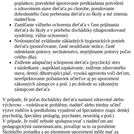
poplatkov, pravidelné ignorovanie predkladania potvrdení
o zdravotnom stave dieťaťa po chorobe, porušovanie
dohodnutého času preberania dieťaťa zo školy a iné zistenia
riaditeľkou
Zamlčanie vážneho ochorenia dieťaťa v čase prijímania
dieťaťa do školy a v priebehu dochádzky (diagnostikované
syndrómy, vážne ochorenie)
Nedostatočné zvládnutie základných hygienických potrieb
dieťaťa (pomočovanie, časté neudržanie stolice, časté
odmietanie potravy, nechutenstvo, neprijímanie potravy počas
celého dňa)
Zníženie adaptačnej schopnosti dieťaťa (psychický stres
s následkami , napríklad zajakávanie, zníženie zdravotného
stavu, denný dlhotrvajúci plač, vysoká agresivita voči deťom,
nerešpektovanie požiadaviek učiteľov aj po upozornení
zákonných zástupcov a pod. ) po dohode so zákonným
zástupcom dieťaťa
V prípade, že počas dochádzky dieťaťa nastanú zdravotné alebo
výchovno – vzdelávacie problémy, riaditeľ alebo triedny učiteľ
vyzve rodičov k predloženiu vyjadrení od špecialistov (napr. detský
psychológ, špeciálny pedagóg, psychiater, neurológ a pod.)
V prípade, že rodič nebude spolupracovať s riaditeľom ani
pedagogickými zamestnancami, považuje sa to za porušenie
Školského poriadku a po písomnom upozornení môže mať za