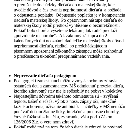
o prerušenie dochádzky dieťaťa do materskej školy, kde
uvedie dôvod a čas trvania neprítomnosti dieťaťa a požiada
o odpustenie poplatku. Odpustenie poplatku je v kompetenciu
riaditeľa materskej školy. Po opätovnom nástupe dieťaťa do
materskej školy rodič predloží vyhlásenie o bezinfekčnosti.
Pokiaľ bolo choré a vyšetrené lekárom, tak rodič predloží
„potvrdenie o chorobe“. Ak zákonný zástupca do 2
kalendárnych dní neoznámi riaditeľke materskej školy dôvod
neprítomnosti dieťaťa, riaditeľ po predchádzajúcom
písomnom upozornení zákonného zástupcu môže rozhodnúť
o predčasnom ukončení predprimárneho vzdelávania.
Neprevzatie dieťaťa pedagógom
Pedagogickí zamestnanci môžu v zmysle ochrany zdravia
ostatných detí a zamestnancov MŠ odmietnuť prevziať dieťa,
ktorého zdravotný stav nie je spôsobilý na pobyt v kolektíve
Najčastejšími dôvodmi takéhoto odmietnutia sú – zvýšená
teplota, kašeľ dieťaťa, výtok z nosa, zápaly očí, infekčné
kožné ochorenia, užívanie antibiotík – učiteľky v MŠ nemôžu
podávať deťom žiadne lieky, infekčné a prenosné choroby,
črevné ťažkosti – hnačka, zvracanie, vši a pod. (Zákon
126/2006 Z.z. o verejnom zdraví)
Pokiaľ rodič trvá na tom, že jeho dieťa je zdravé, je povinný