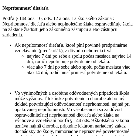
Neprítomnosť dieťaťa
Podľa § 144 ods. 10, ods. 12 a ods. 13 školského zákona :
Neprítomnosť dieťaťa alebo neplnoletého žiaka ospravedlňuje škola
na základe žiadosti jeho zákonného zástupcu alebo zástupcu
zariadenia.
Ak neprítomnosť dieťaťa, ktoré plní povinné predprimárne
vzdelávanie (predškolák), z dôvodu ochorenia trvá:
najviac 7 dní po sebe a spolu počas mesiaca najviac 14
dní, rodič nepotrebuje potvrdenie od lekára.
viac ako 7 dní po sebe alebo spolu počas mesiaca viac
ako 14 dní, rodič musí priniesť potvrdenie od lekára.
Vo výnimočných a osobitne odôvodnených prípadoch škola
môže vyžadovať lekárske potvrdenie o chorobe alebo iný
doklad potvrdzujúci odôvodnenosť neprítomnosti, najmä pri
opakovanej neprítomnosti. Vo všeobecnosti sa za dôvod
ospravedlniteľnej neprítomnosti dieťaťa alebo žiaka na
výchove a vzdelávaní podľa § 144 ods. 9 školského zákona
uznáva najmä choroba, prípadne lekárom nariadený zákaz
dochádzky do školy, mimoriadne nepriaznivé poveternostné