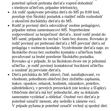
potrebné spôsob prebratia dieťaťa vopred dohodnúť
s triednym učiteľom, prípadne telefonicky.
Ak rodič opakovane privádza dieťa do MŠ po 8:00 hod,
porušuje tým Školský poriadok a riaditeľ môže rozhodnúť
o ukončení dochádzky dieťaťa do MŠ.
Rodič je povinný dieťa odovzdávať osobne pedagógovi,
prípadne inému zamestnancovi MŠ. Nepreberáme
zodpovednosť za bezpečnosť dieťaťa , ktoré rodič poslal do
MŠ samé, prípadne ho nechal v šatni bez dozoru. Rovnako je
rodič povinný pri preberaní dieťaťa z MŠ prevziať dieťa od
pedagóga v osobnom kontakte. Vyzdvihnutie dieťaťa napr. zo
školského dvora bez osobného kontaktu s učiteľkou bude
považované za hrubé porušenie Školského poriadku.
Rovnako aj v prípade, že na školskom dvore nie je prítomná
učiteľka , je rodič povinný kontaktovať hociktorú učiteľku
a oznámiť jej prevzatie dieťaťa.
Dieťa prichádza do MŠ zdravé, čisté, naraňajkované, vo
vhodnom, pohodlnom oblečení (bez zložitého zapínania,
trakov, opaskov, retiazok, hodiniek, náramkov, prsteňov,
náhrdelníkov), v pevných prezuvkách (nie kroksy a šľapky).
Oblečenie dieťaťa má byť jednoduché, aby sa dokázalo
samostatne vyzliekať a obliekať. Osobné veci dieťaťa je
potrebné označiť menom, aby nedošlo k zámene vecí.
V prípade pyžama je potrebné označiť vrchný aj spodný diel.