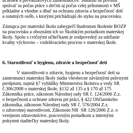
učiteliek a prevádzkových zamestnancov. Študenti sú povinní
správať sa počas práce s deťmi aj počas celej prítomnosti v MŠ
príkladne a vhodne a dbať na ochranu zdravia a bezpečnosť detí
a ostatných osôb, s ktorými prichádzajú do styku na pracovisku.
Zástupca pre materskú školu zabezpečí študentom školenie BOZP
na pracovisku a oboznámi ich so Školským poriadkom materskej
školy. Spolu s cvičnými učiteľkami je zodpovedný za udržanie
kvality výchovno – vzdelávacieho procesu v materskej škole.
6. Starostlivosť o hygienu, zdravie a bezpečnosť detí
V starostlivosti o zdravie, hygienu a bezpečnosť detí sa
zamestnanci materskej školy riadia všeobecne záväznými právnymi
predpismi, najmä §7 vyhlášky Ministerstva školstva a vedy SR
č.306/2008 o materskej škole, §132 až 135 a § 170 až 175
Zákonníka práce, zákonom Národnej rady SR č. 124/2006 Z.z.
o bezpečnosti a ochrane zdravia pri práci, § 422 Občianskeho
zákonníka, zákonom Národnej rady SR č. 576/2004 Z.z.
o zdravotnej starostlivosti, Zákonom NR SR 126/2006 Z.z. o
verejnom zdravotníctve, pracovným poriadkom a internými
pokynmi riaditeľky materskej školy.