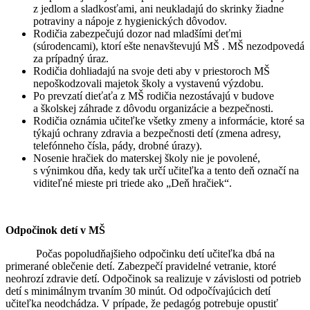
z jedlom a sladkosťami, ani neukladajú do skrinky žiadne
potraviny a nápoje z hygienických dôvodov.
Rodičia zabezpečujú dozor nad mladšími deťmi
(súrodencami), ktorí ešte nenavštevujú MŠ . MŠ nezodpovedá
za prípadný úraz.
Rodičia dohliadajú na svoje deti aby v priestoroch MŠ
nepoškodzovali majetok školy a vystavenú výzdobu.
Po prevzatí dieťaťa z MŠ rodičia nezostávajú v budove
a školskej záhrade z dôvodu organizácie a bezpečnosti.
Rodičia oznámia učiteľke všetky zmeny a informácie, ktoré sa
týkajú ochrany zdravia a bezpečnosti detí (zmena adresy,
telefónneho čísla, pády, drobné úrazy).
Nosenie hračiek do materskej školy nie je povolené,
s výnimkou dňa, kedy tak určí učiteľka a tento deň označí na
viditeľné mieste pri triede ako „Deň hračiek“.
Odpočinok detí v MŠ
Počas popoludňajšieho odpočinku detí učiteľka dbá na
primerané oblečenie detí. Zabezpečí pravidelné vetranie, ktoré
neohrozí zdravie detí. Odpočinok sa realizuje v závislosti od potrieb
detí s minimálnym trvaním 30 minút. Od odpočívajúcich detí
učiteľka neodchádza. V prípade, že pedagóg potrebuje opustiť