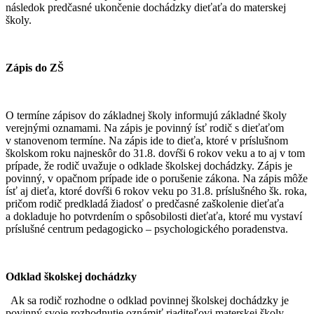
následok predčasné ukončenie dochádzky dieťaťa do materskej
školy.
Zápis do ZŠ
O termíne zápisov do základnej školy informujú základné školy
verejnými oznamami. Na zápis je povinný ísť rodič s dieťaťom
v stanovenom termíne. Na zápis ide to dieťa, ktoré v príslušnom
školskom roku najneskôr do 31.8. dovŕši 6 rokov veku a to aj v tom
prípade, že rodič uvažuje o odklade školskej dochádzky. Zápis je
povinný, v opačnom prípade ide o porušenie zákona. Na zápis môže
ísť aj dieťa, ktoré dovŕši 6 rokov veku po 31.8. príslušného šk. roka,
pričom rodič predkladá žiadosť o predčasné zaškolenie dieťaťa
a dokladuje ho potvrdením o spôsobilosti dieťaťa, ktoré mu vystaví
príslušné centrum pedagogicko – psychologického poradenstva.
Odklad školskej dochádzky
Ak sa rodič rozhodne o odklad povinnej školskej dochádzky je
povinný svoje rozhodnutie oznámiť riaditeľovi materskej školy