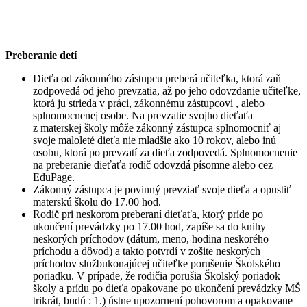
Preberanie detí
Dieťa od zákonného zástupcu preberá učiteľka, ktorá zaň
zodpovedá od jeho prevzatia, až po jeho odovzdanie učiteľke,
ktorá ju strieda v práci, zákonnému zástupcovi , alebo
splnomocnenej osobe. Na prevzatie svojho dieťaťa
z materskej školy môže zákonný zástupca splnomocniť aj
svoje maloleté dieťa nie mladšie ako 10 rokov, alebo inú
osobu, ktorá po prevzatí za dieťa zodpovedá. Splnomocnenie
na preberanie dieťaťa rodič odovzdá písomne alebo cez
EduPage.
Zákonný zástupca je povinný prevziať svoje dieťa a opustiť
materskú školu do 17.00 hod.
Rodič pri neskorom preberaní dieťaťa, ktorý príde po
ukončení prevádzky po 17.00 hod, zapíše sa do knihy
neskorých príchodov (dátum, meno, hodina neskorého
príchodu a dôvod) a takto potvrdí v zošite neskorých
príchodov službukonajúcej učiteľke porušenie Školského
poriadku. V prípade, že rodičia porušia Školský poriadok
školy a prídu po dieťa opakovane po ukončení prevádzky MŠ
trikrát, budú : 1.) ústne upozornení pohovorom a opakovane