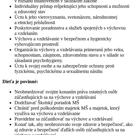
v rozsahu ustanovenom v školskom zákone
Individuálny prístup rešpektujúci jeho schopnosti a možnosti
a zdravotný stav
Úctu k jeho vierovyznaniu, svetonázoru, národnostnej
a etnickej príslušnosti
Poskytovanie poradenstva a služieb spojených s výchovou
a vzdelaním
Výchovu a vzdelávanie v bezpečnom a hygienicky
vyhovujúcom prostredí
Organizáciu výchovy a vzdelávania primeranú jeho veku,
schopnostiam, záujmom, zdravotnému stavu a v súlade so
zásadami psychohygieny.
Úctu k svojej osobe a na zabezpečenie ochrany proti
fyzickému, psychickému a sexuálnemu násiliu
Dieťa je povinné:
Neobmedzovať svojim konaním práva ostatných osôb
zúčastňujúcich sa na výchove a vzdelávaní
Dodržiavať Školský poriadok MŠ
Chrániť pred poškodením majetok MŠ a majetok, ktorý
využíva na výchovu a vzdelávanie
Pravidelne sa zúčastňovať na výchove a vzdelávaní
Konať tak, aby neohrozovalo svoje zdravie a bezpečnosť, ako
aj zdravie a bezpečnosť ďalších osôb zúčastňujúcich sa na