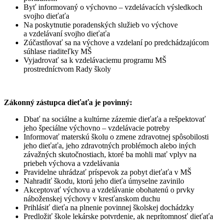
Byť informovaný o výchovno – vzdelávacích výsledkoch
svojho dieťaťa
Na poskytnutie poradenských služieb vo výchove
a vzdelávaní svojho dieťaťa
Zúčastňovať sa na výchove a vzdelaní po predchádzajúcom
súhlase riaditeľky MŠ
Vyjadrovať sa k vzdelávaciemu programu MŠ
prostredníctvom Rady školy
Zákonný zástupca dieťaťa je povinný:
Dbať na sociálne a kultúrne zázemie dieťaťa a rešpektovať
jeho špeciálne výchovno – vzdelávacie potreby
Informovať materskú školu o zmene zdravotnej spôsobilosti
jeho dieťaťa, jeho zdravotných problémoch alebo iných
závažných skutočnostiach, ktoré ba mohli mať vplyv na
priebeh výchova a vzdelávania
Pravidelne uhrádzať príspevok za pobyt dieťaťa v MŠ
Nahradiť škodu, ktorú jeho dieťa úmyselne zavinilo
Akceptovať výchovu a vzdelávanie obohatenú o prvky
náboženskej výchovy v kresťanskom duchu
Prihlásiť dieťa na plnenie povinnej školskej dochádzky
Predložiť škole lekárske potvrdenie, ak neprítomnosť dieťaťa