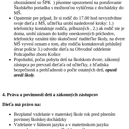
oboznámení so ŠPK ) písomne upozornení na porušovanie
Školského poriadku s možnosťou vylúčenia z dochádzky do
MŠ.
Opatrenie pre prípad, že si rodič do 17.00 hod nevyzdvihne
svoje dieťa z MŠ, učiteľka urobí nasledovné kroky: 1.)
telefonicky kontaktuje rodiča, príbuzných , 2.) ak rodič nie je
doma, urobí záznam do knihy oneskorených príchodov,
telefonicky oznámi túto skutočnosť riaditeľke školy, na dvere
MŠ vyvesí oznam o tom, aby rodičia kontaktovali príslušný
útvar polície 3.) odvedie dieťa na Obvodné oddelenie
Policajného zboru Košice
Popoludní, počas pobytu detí na školskom dvore, zákonný
zástupca po prevzatí dieťaťa od učiteľky, z hľadiska
bezpečnosti a prehľadnosti o počte ostatných detí,
opustí
areál školy
.
4. Práva a povinnosti detí a zákonných zástupcov
Dieťa má právo na:
Bezplatné vzdelanie v materskej škole rok pred plnením
povinnej školskej dochádzky
Vzdelanie v štátnom jazyku a v materinskom jazyku