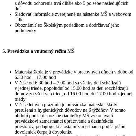
z dôvodu ochorenia trvá dlhšie ako 5 po sebe nasledujúcich
dní
Sledovať informácie zverejnené na nástenke MŠ a webovom
sídle
Oboznámiť so Školským poriadkom a dodržiavať jeho
podmienky
5. Prevádzka a vnútorný režim MŠ
Materská škola je v prevádzke v pracovných dňoch v dobe od
6.30 hod – 17.00 hod
V čase od 6.30 hod – 7.00 hod sa všetky deti schádzajú
v jednej triede, popoludní od 15.00 hod sa deti rozchádzajú
domov zo všetkých tried, od 16.00 hod do 17.00 hod z jednej
triedy
V čase letných prázdnin je prevádzka materskej školy
prerušená z hygienických dôvodov na 6 týždňov. V tomto
období podľa dispozície riaditeľky MŠ vykonávajú
prevádzkoví zamestnanci upratovanie a dezinfekciu
priestorov, pedagogickí a ostatní zamestnanci podľa plánu
dovoleniek čerpajú dovolenku