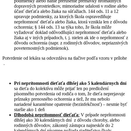
podmienky alebo náhle prerušenie premávky hromadných
dopravných prostriedkov, mimoriadne udalosti v rodine alebo
účasť dieťaťa alebo žiaka na súťažiach. 144 ods. 11 a 12
upravuje podmienky, za ktorých škola ospravedlňuje
neprítomnosť dieťaťa alebo žiaka, ktorá vznikla len z dôvodu
ochorenia; § 144 ods. 13 sa týka toho, že škola môže
vyžadovať doklad odôvodňujúci neprítomnosť dieťaťa alebo
žiaka aj v iných prípadoch, t. j. nielen ak ide o neprítomnosť z
dôvodu ochorenia (napr. z rodinných dôvodov, nepriaznivých
poveternostných podmienok).
Potvrdenie od lekára sa odovzdáva na tlačive podľa vzoru v prílohe
.
Pri neprítomnosti dieťaťa dlhšej ako 5 kalendárnych dní
sa dieťa do kolektívu môže prijať len po predložení
písomného potvrdenia od rodiča o tom, že dieťa neprejavuje
príznaky prenosného ochorenia a tiež, že mu nebolo
nariadené karanténne opatrenie (bezinfekčnosť) – nesmie byť
staršie ako 1 deň
Dlhodobá neprítomnosť dieťaťa
:
V prípade neprítomnosti
dlhšej ako 30 kalendárnych dní z dôvodu choroby, alebo
rodinných dôvodov, zákonný zástupca najneskôr do 2
kalendárnych dní písomne požiada riaditeľstvo školy