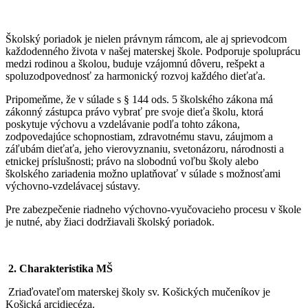
Školský poriadok je nielen právnym rámcom, ale aj sprievodcom
každodenného života v našej materskej škole. Podporuje spoluprácu
medzi rodinou a školou, buduje vzájomnú dôveru, rešpekt a
spoluzodpovednosť za harmonický rozvoj každého dieťaťa.
Pripomeňme, že v súlade s § 144 ods. 5 školského zákona má
zákonný zástupca právo vybrať pre svoje dieťa školu, ktorá
poskytuje výchovu a vzdelávanie podľa tohto zákona,
zodpovedajúce schopnostiam, zdravotnému stavu, záujmom a
záľubám dieťaťa, jeho vierovyznaniu, svetonázoru, národnosti a
etnickej príslušnosti; právo na slobodnú voľbu školy alebo
školského zariadenia možno uplatňovať v súlade s možnosťami
výchovno-vzdelávacej sústavy.
Pre zabezpečenie riadneho výchovno-vyučovacieho procesu v škole
je nutné, aby žiaci dodržiavali školský poriadok.
2.
Charakteristika MŠ
Zriaďovateľom materskej školy sv. Košických mučeníkov je
Košická arcidiecéza.