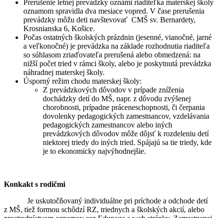
Prerušenie letnej prevádzky oznámi riaditeľka materskej školy
oznamom spravidla dva mesiace vopred. V čase prerušenia
prevádzky môžu deti navštevovať CMŠ sv. Bernardety,
Krosnianska 6, Košice.
Počas ostatných školských prázdnin (jesenné, vianočné, jarné
a veľkonočné) je prevádzka na základe rozhodnutia riaditeľa
so súhlasom zriaďovateľa prerušená alebo obmedzená: na
nižší počet tried v rámci školy, alebo je poskytnutá prevádzka
náhradnej materskej školy.
Úsporný režim chodu materskej školy:
Z prevádzkových dôvodov v prípade zníženia
dochádzky detí do MŠ, napr. z dôvodu zvýšenej
chorobnosti, prípadne práceneschopnosti, či čerpania
dovolenky pedagogických zamestnancov, vzdelávania
pedagogických zamestnancov alebo iných
prevádzkových dôvodov môže dôjsť k rozdeleniu detí
niektorej triedy do iných tried. Spájajú sa tie triedy, kde
je to ekonomicky najvýhodnejšie.
Konkakt s rodičmi
Je uskutočňovaný individuálne pri príchode a odchode detí
z MŠ, tiež formou schôdzí RZ, triednych a školských akcií, alebo