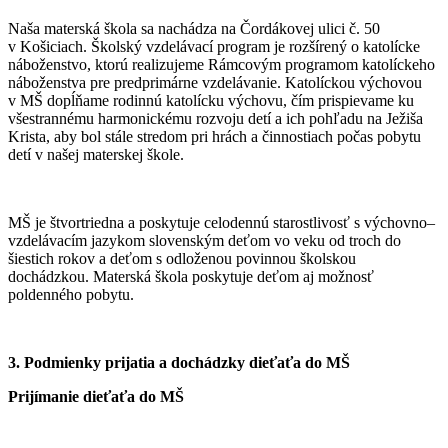
Naša materská škola sa nachádza na Čordákovej ulici č. 50
v Košiciach. Školský vzdelávací program je rozšírený o katolícke
náboženstvo, ktorú realizujeme Rámcovým programom katolíckeho
náboženstva pre predprimárne vzdelávanie. Katolíckou výchovou
v MŠ dopĺňame rodinnú katolícku výchovu, čím prispievame ku
všestrannému harmonickému rozvoju detí a ich pohľadu na Ježiša
Krista, aby bol stále stredom pri hrách a činnostiach počas pobytu
detí v našej materskej škole.
MŠ je štvortriedna a poskytuje celodennú starostlivosť s výchovno–
vzdelávacím jazykom slovenským deťom vo veku od troch do
šiestich rokov a deťom s odloženou povinnou školskou
dochádzkou. Materská škola poskytuje deťom aj možnosť
poldenného pobytu.
3. Podmienky prijatia a dochádzky dieťaťa do MŠ
Prijímanie dieťaťa do MŠ