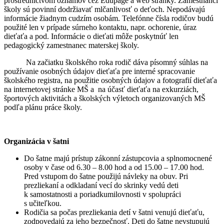
prostredníctvom oznamov cez Edupage a web stránky. Zamestnanci
školy sú povinní dodržiavať mlčanlivosť o deťoch. Nepodávajú
informácie žiadnym cudzím osobám. Telefónne čísla rodičov budú
použité len v prípade súrneho kontaktu, napr. ochorenie, úraz
dieťaťa a pod. Informácie o dieťati môže poskytnúť len
pedagogický zamestnanec materskej školy.
Na začiatku školského roka rodič dáva písomný súhlas na
používanie osobných údajov dieťaťa pre interné spracovanie
školského registra, na použitie osobných údajov a fotografií dieťaťa
na internetovej stránke MŠ a na účasť dieťaťa na exkurziách,
športových aktivitách a školských výletoch organizovaných MŠ
podľa plánu práce školy.
Organizácia v šatni
Do šatne majú prístup zákonní zástupcovia a splnomocnené
osoby v čase od 6.30 – 8.00 hod a od 15.00 – 17.00 hod.
Pred vstupom do šatne použijú návleky na obuv. Pri
prezliekaní a odkladaní vecí do skrinky vedú deti
k samostatnosti a poriadkumilovnosti v spolupráci
s učiteľkou.
Rodičia sa počas prezliekania detí v šatni venujú dieťaťu,
zodpovedajú za jeho bezpečnosť. Deti do šatne nevstupujú