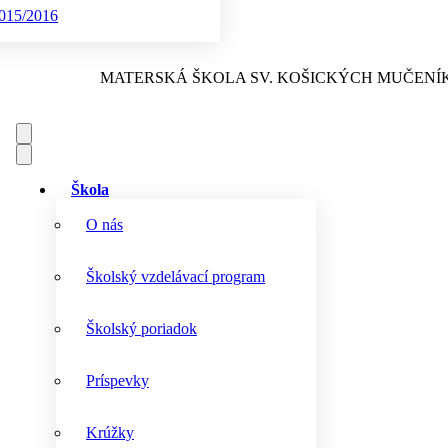
015/2016
MATERSKÁ ŠKOLA
SV. KOŠICKÝCH MUČENÍ
Škola
O nás
Školský vzdelávací program
Školský poriadok
Príspevky
Krúžky