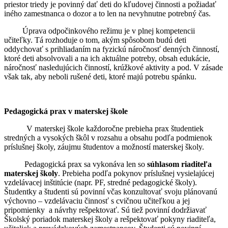
priestor triedy je povinný dať deti do kľudovej činnosti a požiadať
iného zamestnanca o dozor a to len na nevyhnutne potrebný čas.
Úprava odpočinkového režimu je v plnej kompetencii
učiteľky. Tá rozhoduje o tom, akým spôsobom budú deti
oddychovať s prihliadaním na fyzickú náročnosť denných činností,
ktoré deti absolvovali a na ich aktuálne potreby, obsah edukácie,
náročnosť nasledujúcich činností, krúžkové aktivity a pod. V zásade
však tak, aby neboli rušené deti, ktoré majú potrebu spánku.
Pedagogická prax v materskej škole
V materskej škole každoročne prebieha prax študentiek
stredných a vysokých škôl v rozsahu a obsahu podľa podmienok
príslušnej školy, záujmu študentov a možností materskej školy.
Pedagogická prax sa vykonáva len so
súhlasom riaditeľa
materskej školy
. Prebieha podľa pokynov príslušnej vysielajúcej
vzdelávacej inštitúcie (napr. PF, stredné pedagogické školy).
Študentky a študenti sú povinní včas konzultovať svoju plánovanú
výchovno – vzdelávaciu činnosť s cvičnou učiteľkou a jej
pripomienky a návrhy rešpektovať. Sú tiež povinní dodržiavať
Školský poriadok materskej školy a rešpektovať pokyny riaditeľa,