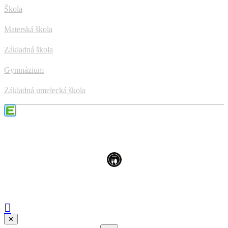
Škola
Materská škola
Základná škola
Gymnázium
Základná umelecká škola
✕