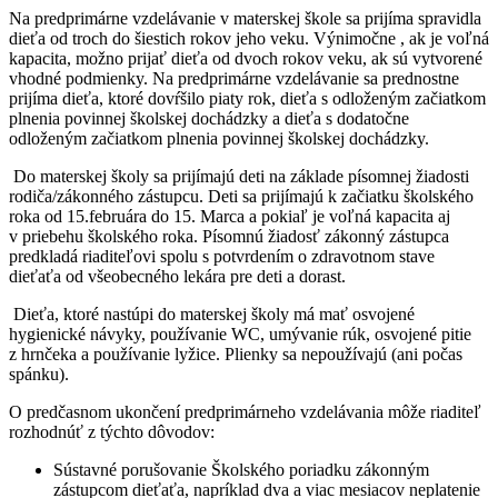
Na predprimárne vzdelávanie v materskej škole sa prijíma spravidla
dieťa od troch do šiestich rokov jeho veku. Výnimočne , ak je voľná
kapacita, možno prijať dieťa od dvoch rokov veku, ak sú vytvorené
vhodné podmienky. Na predprimárne vzdelávanie sa prednostne
prijíma dieťa, ktoré dovŕšilo piaty rok, dieťa s odloženým začiatkom
plnenia povinnej školskej dochádzky a dieťa s dodatočne
odloženým začiatkom plnenia povinnej školskej dochádzky.
Do materskej školy sa prijímajú deti na základe písomnej žiadosti
rodiča/zákonného zástupcu. Deti sa prijímajú k začiatku školského
roka od 15.februára do 15. Marca a pokiaľ je voľná kapacita aj
v priebehu školského roka. Písomnú žiadosť zákonný zástupca
predkladá riaditeľovi spolu s potvrdením o zdravotnom stave
dieťaťa od všeobecného lekára pre deti a dorast.
Dieťa, ktoré nastúpi do materskej školy má mať osvojené
hygienické návyky, používanie WC, umývanie rúk, osvojené pitie
z hrnčeka a používanie lyžice. Plienky sa nepoužívajú (ani počas
spánku).
O predčasnom ukončení predprimárneho vzdelávania môže riaditeľ
rozhodnúť z týchto dôvodov:
Sústavné porušovanie Školského poriadku zákonným
zástupcom dieťaťa, napríklad dva a viac mesiacov neplatenie