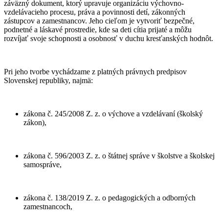
záväzný dokument, ktorý upravuje organizáciu výchovno-
vzdelávacieho procesu, práva a povinnosti detí, zákonných
zástupcov a zamestnancov. Jeho cieľom je vytvoriť bezpečné,
podnetné a láskavé prostredie, kde sa deti cítia prijaté a môžu
rozvíjať svoje schopnosti a osobnosť v duchu kresťanských hodnôt.
Pri jeho tvorbe vychádzame z platných právnych predpisov
Slovenskej republiky, najmä:
zákona č. 245/2008 Z. z. o výchove a vzdelávaní (školský
zákon),
zákona č. 596/2003 Z. z. o štátnej správe v školstve a školskej
samospráve,
zákona č. 138/2019 Z. z. o pedagogických a odborných
zamestnancoch,